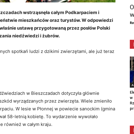
O
eszczadach wstrząsnęła całym Podkarpaciem i
w
zeństwie mieszkańców oraz turystów. W odpowiedzi
Rz
 właśnie ustawę przygotowaną przez posłów Polski
zania niedźwiedzi i żubrów.
ch spotkań ludzi z dzikimi zwierzętami, ale już teraz
A
El
edźwiedziach w Bieszczadach dotyczyła głównie
w 
szkód wyrządzanych przez zwierzęta. Wiele zmieniło
Rz
karpaciu. W lesie w Płonnej w powiecie sanockim (gmina
pr
ał 58-letnią kobietę. To wydarzenie wywołało
le również w całym kraju.