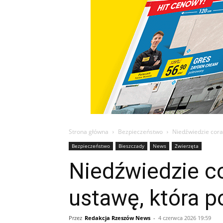
Strona główna
Bezpieczeństwo
Niedźwiedzie coraz
Bezpieczeństwo
Bieszczady
News
Zwierzęta
Niedźwiedzie co
ustawę, która p
Przez
Redakcja Rzeszów News
-
4 czerwca 2026 19:59