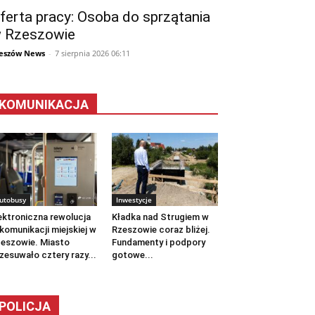
ferta pracy: Osoba do sprzątania
 Rzeszowie
eszów News
-
7 sierpnia 2026 06:11
KOMUNIKACJA
utobusy
Inwestycje
ektroniczna rewolucja
Kładka nad Strugiem w
komunikacji miejskiej w
Rzeszowie coraz bliżej.
eszowie. Miasto
Fundamenty i podpory
zesuwało cztery razy...
gotowe...
POLICJA