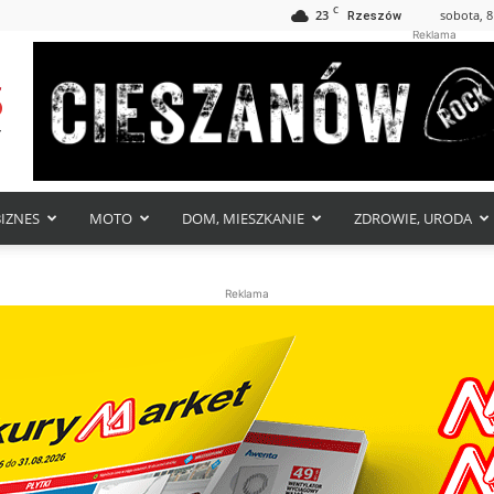
C
23
sobota, 8
Rzeszów
Reklama
BIZNES
MOTO
DOM, MIESZKANIE
ZDROWIE, URODA
Reklama