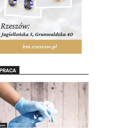
PRACA
ews