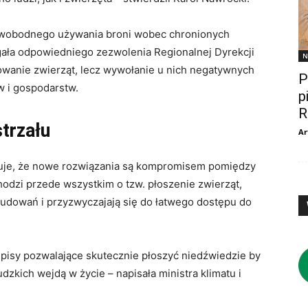
 swobodnego używania broni wobec chronionych
ała odpowiedniego zezwolenia Regionalnej Dyrekcji
N
owanie zwierząt, lecz wywołanie u nich negatywnych
P
 i gospodarstw.
p
R
trzału
Ar
nuje, że nowe rozwiązania są kompromisem pomiędzy
hodzi przede wszystkim o tzw. płoszenie zwierząt,
abudowań i przyzwyczajają się do łatwego dostępu do
pisy pozwalające skutecznie płoszyć niedźwiedzie by
dzkich wejdą w życie – napisała ministra klimatu i