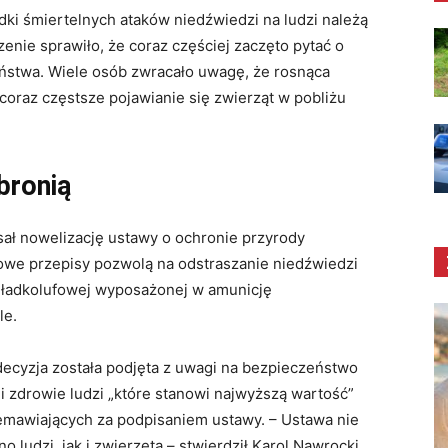
adki śmiertelnych ataków niedźwiedzi na ludzi należą
enie sprawiło, że coraz częściej zaczęto pytać o
stwa. Wiele osób zwracało uwagę, że rosnąca
coraz częstsze pojawianie się zwierząt w pobliżu
bronią
ał nowelizację ustawy o ochronie przyrody
owe przepisy pozwolą na odstraszanie niedźwiedzi
gładkolufowej wyposażonej w amunicję
le.
decyzja została podjęta z uwagi na bezpieczeństwo
i zdrowie ludzi „które stanowi najwyższą wartość”
mawiających za podpisaniem ustawy. – Ustawa nie
o ludzi, jak i zwierzęta – stwierdził Karol Nawrocki.