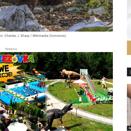
fot. Charles J. Sharp / Wikimedia Commons)
Reklama
N