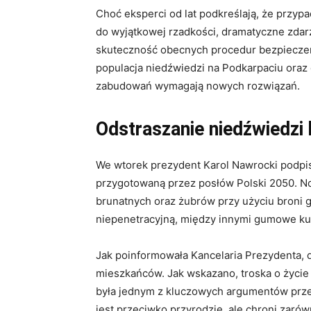
Choć eksperci od lat podkreślają, że przyp
do wyjątkowej rzadkości, dramatyczne zdarz
skuteczność obecnych procedur bezpieczeń
populacja niedźwiedzi na Podkarpaciu oraz 
zabudowań wymagają nowych rozwiązań.
Odstraszanie niedźwiedzi 
We wtorek prezydent Karol Nawrocki podpis
przygotowaną przez posłów Polski 2050. N
brunatnych oraz żubrów przy użyciu broni 
niepenetracyjną, między innymi gumowe ku
Jak poinformowała Kancelaria Prezydenta, 
mieszkańców. Jak wskazano, troska o życie 
była jednym z kluczowych argumentów prze
jest przeciwko przyrodzie, ale chroni zarówn