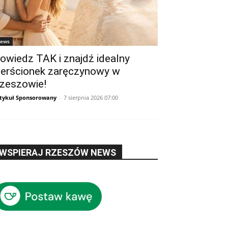
ews
owiedz TAK i znajdź idealny
ierścionek zaręczynowy w
zeszowie!
tykuł Sponsorowany
-
7 sierpnia 2026 07:00
WSPIERAJ RZESZÓW NEWS