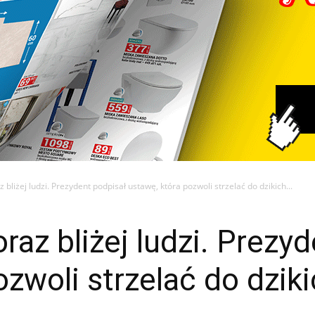
 bliżej ludzi. Prezydent podpisał ustawę, która pozwoli strzelać do dzikich...
raz bliżej ludzi. Prezy
ozwoli strzelać do dzik