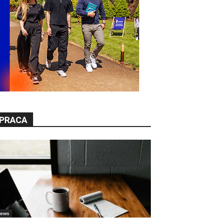
PRACA
ews