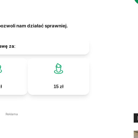
zwoli nam działać sprawniej.
awę za:
ł
15 zł
Reklama