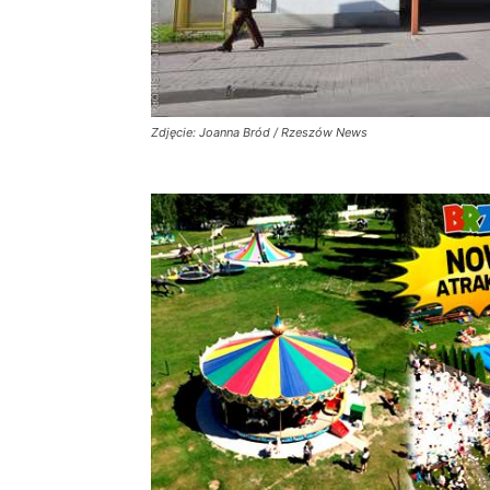
Zdjęcie: Joanna Bród / Rzeszów News