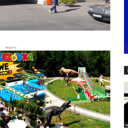
Reklama
N