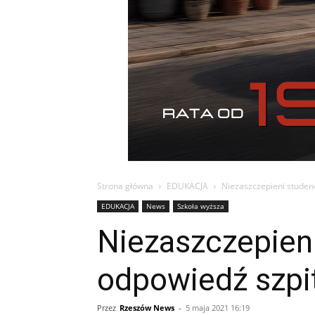
Strona główna
EDUKACJA
Niezaszczepieni studenc
EDUKACJA
News
Szkoła wyższa
Niezaszczepieni
odpowiedź szpi
Przez
Rzeszów News
-
5 maja 2021 16:19