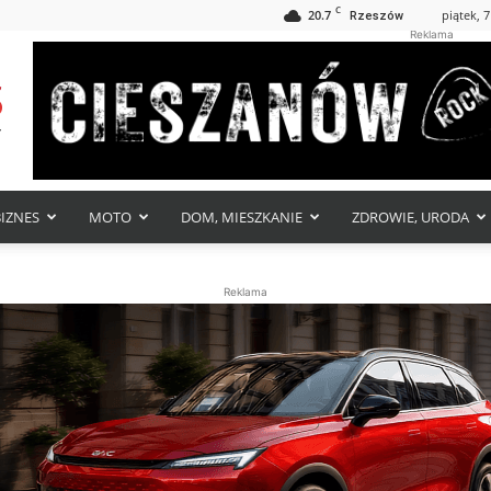
C
20.7
piątek, 7
Rzeszów
Reklama
BIZNES
MOTO
DOM, MIESZKANIE
ZDROWIE, URODA
Reklama