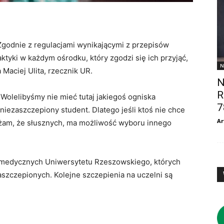
godnie z regulacjami wynikającymi z przepisów
yki w każdym ośrodku, który zgodzi się ich przyjąć,
N
Maciej Ulita, rzecznik UR.
N
R
– Wolelibyśmy nie mieć tutaj jakiegoś ogniska
7
iezaszczepiony student. Dlatego jeśli ktoś nie chce
Ar
am, że słusznych, ma możliwość wyboru innego
 medycznych Uniwersytetu Rzeszowskiego, których
aszczepionych. Kolejne szczepienia na uczelni są