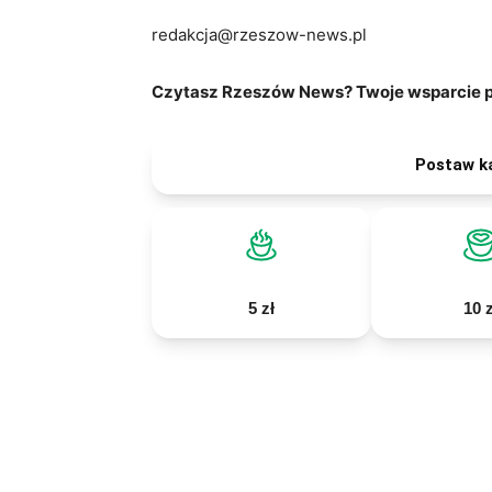
redakcja@rzeszow-news.pl
Czytasz Rzeszów News? Twoje wsparcie po
Postaw k
5 zł
10 z