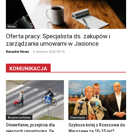
News
Oferta pracy: Specjalista ds. zakupów i
zarządzania umowami w Jasionce
Rzeszów News
-
6 sierpnia 2026 06:14
KOMUNIKACJA
Bezpieczeństwo
Inwestycje
Oświetlenie, przejścia dla
Szybsza kolej z Rzeszowa do
pieszych i monitoring. Są
Warszawy za 10-15 lat?