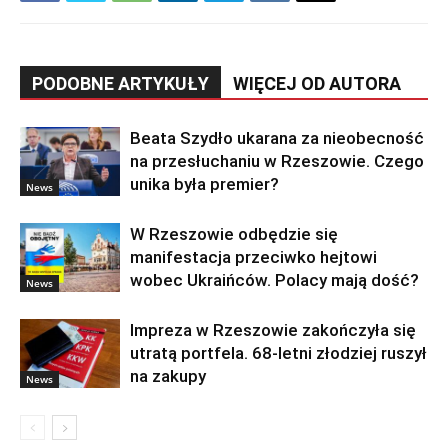
PODOBNE ARTYKUŁY
WIĘCEJ OD AUTORA
Beata Szydło ukarana za nieobecność
na przesłuchaniu w Rzeszowie. Czego
unika była premier?
News
W Rzeszowie odbędzie się
manifestacja przeciwko hejtowi
wobec Ukraińców. Polacy mają dość?
News
Impreza w Rzeszowie zakończyła się
utratą portfela. 68-letni złodziej ruszył
na zakupy
News