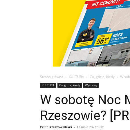
Strona główna
KULTURA
Co, gdzie, kiedy
W sob
KULTURA
Co, gdzie, kiedy
Wystawy
W sobotę Noc 
Rzeszowie? [P
Przez
Rzeszów News
-
13 maja 2022 19:01