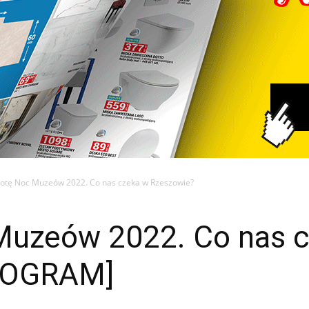
otę Noc Muzeów 2022. Co nas czeka w Rzeszowie?
Muzeów 2022. Co nas 
ROGRAM]