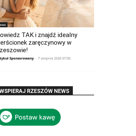
ews
owiedz TAK i znajdź idealny
ierścionek zaręczynowy w
zeszowie!
tykuł Sponsorowany
-
7 sierpnia 2026 07:00
WSPIERAJ RZESZÓW NEWS