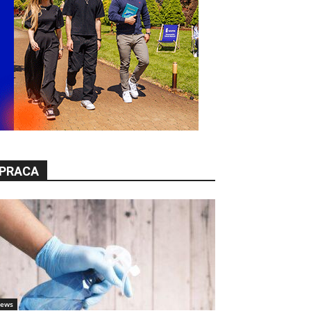
PRACA
ews