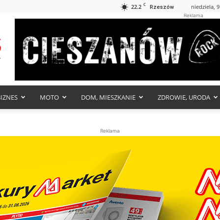
C
22.2
niedziela, 9
Rzeszów
Reklama
BIZNES
MOTO
DOM, MIESZKANIE
ZDROWIE, URODA
Reklama