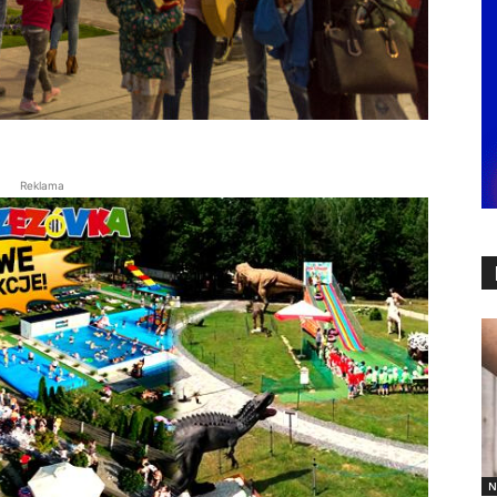
Reklama
N