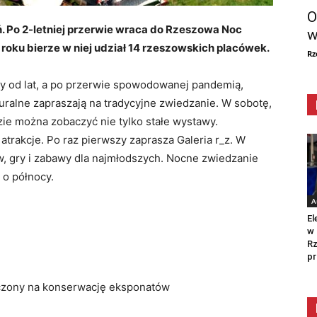
O
 Po 2-letniej przerwie wraca do Rzeszowa Noc
w
oku bierze w niej udział 14 rzeszowskich placówek.
Rz
my od lat, a po przerwie spowodowanej pandemią,
turalne zapraszają na tradycyjne zwiedzanie. W sobotę,
zie można zobaczyć nie tylko stałe wystawy.
atrakcje. Po raz pierwszy zaprasza Galeria r_z. W
w, gry i zabawy dla najmłodszych. Nocne zwiedzanie
 o północy.
A
El
w 
Rz
pr
aczony na konserwację eksponatów