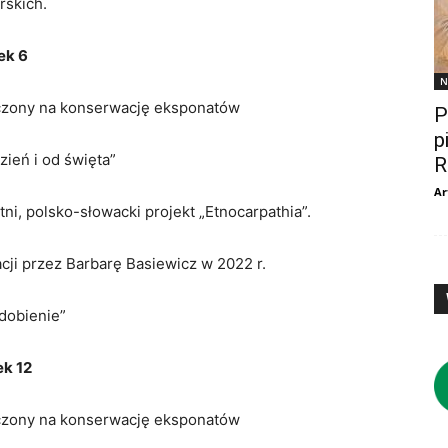
rskich.
ek 6
N
aczony na konserwację eksponatów
P
p
zień i od święta”
R
Ar
, polsko-słowacki projekt „Etnocarpathia”.
ji przez Barbarę Basiewicz w 2022 r.
zdobienie”
ek 12
aczony na konserwację eksponatów