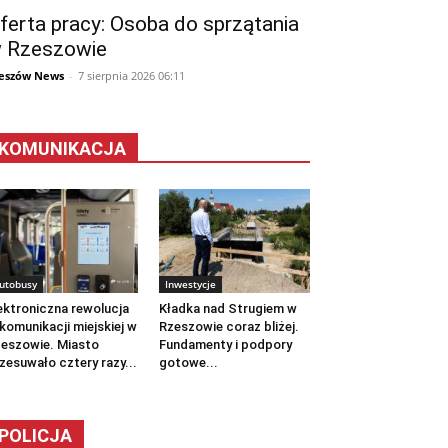
ferta pracy: Osoba do sprzątania
 Rzeszowie
eszów News
-
7 sierpnia 2026 06:11
KOMUNIKACJA
utobusy
Inwestycje
ektroniczna rewolucja
Kładka nad Strugiem w
komunikacji miejskiej w
Rzeszowie coraz bliżej.
eszowie. Miasto
Fundamenty i podpory
zesuwało cztery razy...
gotowe...
POLICJA