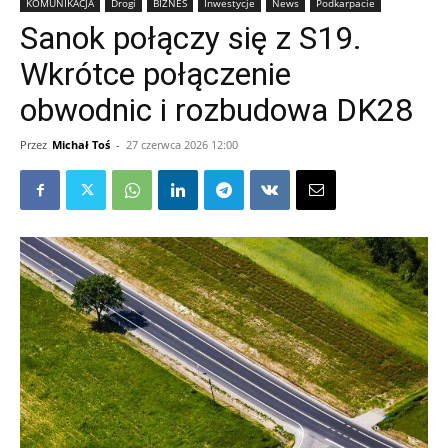
KOMUNIKACJA
Drogi
BIZNES
Inwestycje
News
Podkarpacie
Sanok połączy się z S19.
Wkrótce połączenie
obwodnic i rozbudowa DK28
Przez
Michał Toś
-
27 czerwca 2026 12:00