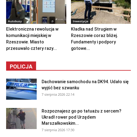
Autobusy
Inwestycje
Elektroniczna rewolucja w
Kładka nad Strugiem w
komunikacji miejskiej w
Rzeszowie coraz bliżej.
Rzeszowie. Miasto
Fundamenty i podpory
przesuwało cztery razy...
gotowe...
POLICJA
Dachowanie samochodu na DK94. Udało się
wyjść bez szwanku
7 sierpnia 2026 22:14
Rozpoznajesz go po tatuażu z sercem?
Ukradł rower pod Urzędem
Marszałkowskim...
7 sierpnia 2026 17:30