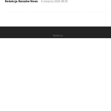
Redakcja Rzeszów News
-
6 sierpnia 2026 08:30
Reklama