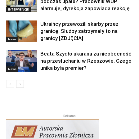
podczas upału? Pracownik WUP
alarmuje, dyrekcja zapowiada reakcję
INTERWENCJE
Ukraińcy przewozili skarby przez
granicę. Służby zatrzymały to na
granicy [ZDJĘCIA]
News
Beata Szydło ukarana za nieobecność
na przesłuchaniu w Rzeszowie. Czego
unika była premier?
News
Reklama