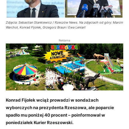
Zdjęcia: Sebastian Stankiewicz / Rzeszów News. Na zdjęciach od góry: Marcin
Warchoł, Konrad Fijołek, Grzegorz Braun i Ewa Leniart
Reklama
Konrad Fijołek wciąż prowadzi w sondażach
wyborczych na prezydenta Rzeszowa, ale poparcie
spadło mu poniżej 40 procent – poinformował w
poniedziałek Kurier Rzeszowski.