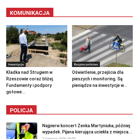
KOMUNIKACJA
Inwestycje
Bezpieczeństwo
Kładka nad Strugiem w
Oświetlenie, przejścia dla
Rzeszowie coraz bliżej.
pieszych i monitoring. Są
Fundamenty i podpory
pieniądze na inwestycje w...
gotowe...
POLICJA
Najpierw koncert Zenka Martyniuka, później
wypadek. Pijana kierująca uciekła z miejsca...
7 sierpnia 2026 16:00