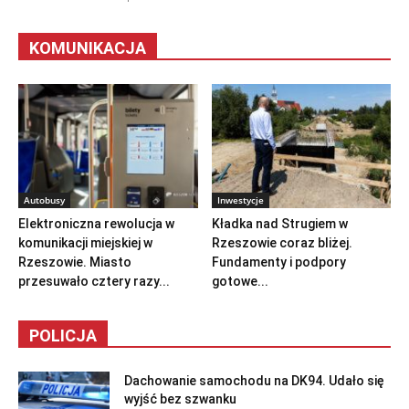
KOMUNIKACJA
Autobusy
Inwestycje
Elektroniczna rewolucja w
Kładka nad Strugiem w
komunikacji miejskiej w
Rzeszowie coraz bliżej.
Rzeszowie. Miasto
Fundamenty i podpory
przesuwało cztery razy...
gotowe...
POLICJA
Dachowanie samochodu na DK94. Udało się
wyjść bez szwanku