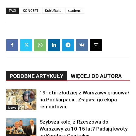
TAGI
KONCERT
KultURalia
studenci
PODOBNE ARTYKUŁY
WIĘCEJ OD AUTORA
19-letni złodziej z Warszawy grasował
na Podkarpaciu. Złapała go ekipa
remontowa
News
Szybsza kolej z Rzeszowa do
Warszawy za 10-15 lat? Padają kwoty
za Korytarz Centralny