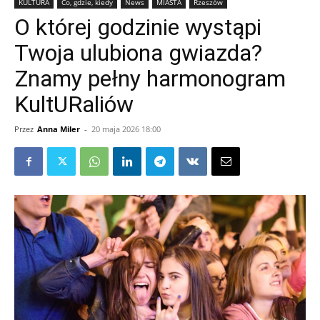
KULTURA
Co, gdzie, kiedy
News
MIASTA
Rzeszów
O której godzinie wystąpi
Twoja ulubiona gwiazda?
Znamy pełny harmonogram
KultURaliów
Przez
Anna Miler
-
20 maja 2026 18:00