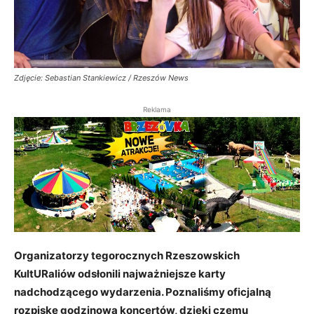
Zdjęcie: Sebastian Stankiewicz / Rzeszów News
Reklama
Organizatorzy tegorocznych Rzeszowskich
KultURaliów odsłonili najważniejsze karty
nadchodzącego wydarzenia. Poznaliśmy oficjalną
rozpiskę godzinową koncertów, dzięki czemu