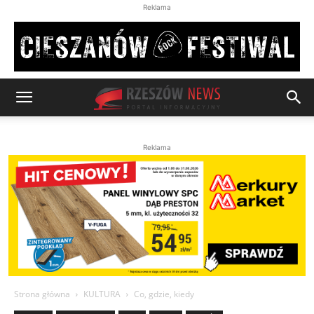
Reklama
Reklama
Strona główna
KULTURA
Co, gdzie, kiedy