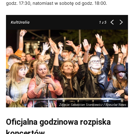
godz. 17:30, natomiast w sobotę od godz. 18:00.
KultUralia
1
z 5
k
Zdjęcie: Sebastian Stankiewicz / Rzeszów News
Oficjalna godzinowa rozpiska
koncertów