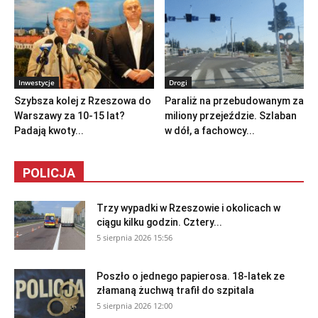
Inwestycje
Drogi
Szybsza kolej z Rzeszowa do
Paraliż na przebudowanym za
Warszawy za 10-15 lat?
miliony przejeździe. Szlaban
Padają kwoty...
w dół, a fachowcy...
POLICJA
Trzy wypadki w Rzeszowie i okolicach w
ciągu kilku godzin. Cztery...
5 sierpnia 2026 15:56
Poszło o jednego papierosa. 18-latek ze
złamaną żuchwą trafił do szpitala
5 sierpnia 2026 12:00