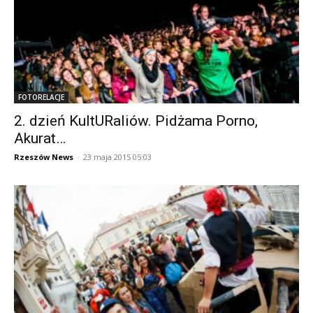
FOTORELACJE
2. dzień KultURaliów. Pidżama Porno,
Akurat…
Rzeszów News
-
23 maja 2015 05:03