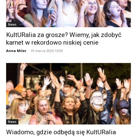
News
KultURalia za grosze? Wiemy, jak zdobyć
karnet w rekordowo niskiej cenie
Anna Miler
-
19 marca 2026 16:00
News
Wiadomo, gdzie odbędą się KultURalia