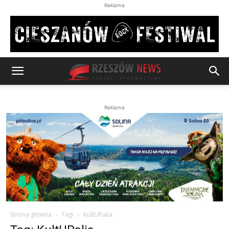
Reklama
Reklama
Strona główna
Tagi
KultURalia