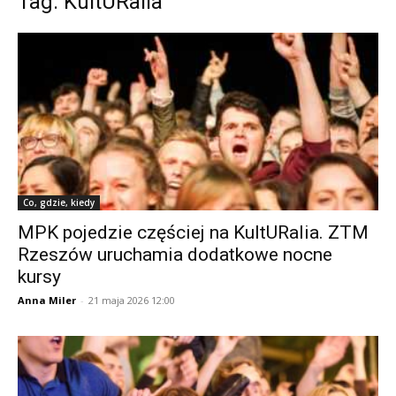
Tag: KultURalia
Co, gdzie, kiedy
MPK pojedzie częściej na KultURalia. ZTM
Rzeszów uruchamia dodatkowe nocne
kursy
Anna Miler
-
21 maja 2026 12:00