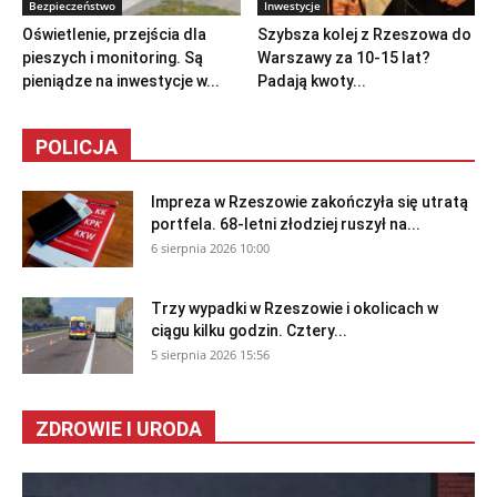
Bezpieczeństwo
Inwestycje
Oświetlenie, przejścia dla
Szybsza kolej z Rzeszowa do
pieszych i monitoring. Są
Warszawy za 10-15 lat?
pieniądze na inwestycje w...
Padają kwoty...
POLICJA
Impreza w Rzeszowie zakończyła się utratą
portfela. 68-letni złodziej ruszył na...
6 sierpnia 2026 10:00
Trzy wypadki w Rzeszowie i okolicach w
ciągu kilku godzin. Cztery...
5 sierpnia 2026 15:56
ZDROWIE I URODA