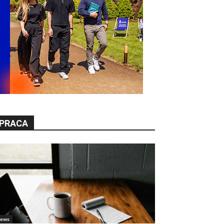
PRACA
ews