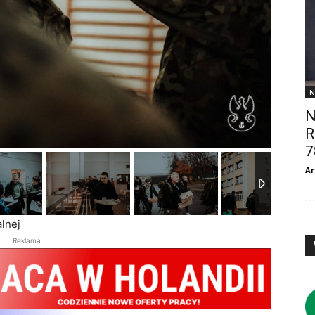
N
N
R
7
Ar
lnej
Reklama