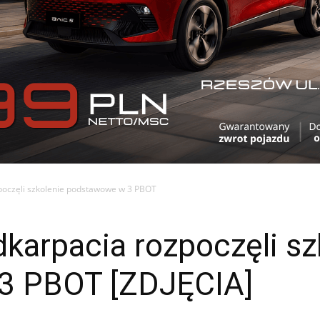
poczęli szkolenie podstawowe w 3 PBOT
karpacia rozpoczęli sz
3 PBOT [ZDJĘCIA]