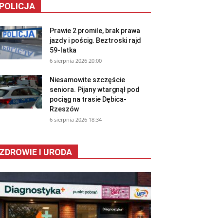
POLICJA
Prawie 2 promile, brak prawa
jazdy i pościg. Beztroski rajd
59-latka
6 sierpnia 2026 20:00
Niesamowite szczęście
seniora. Pijany wtargnął pod
pociąg na trasie Dębica-
Rzeszów
6 sierpnia 2026 18:34
ZDROWIE I URODA