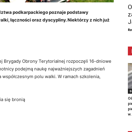
O
dztwa podkarpackiego poznaje podstawy
z
lki, łączności oraz dyscypliny. Niektórzy z nich już
J
Rz
ej Brygady Obrony Terytorialnej rozpoczęli 16-dniowe
chotnicy podejmą naukę najważniejszych zagadnień
a współczesnym polu walki. W ramach szkolenia,
B
Oś
a się bronią
pi
pi
w.