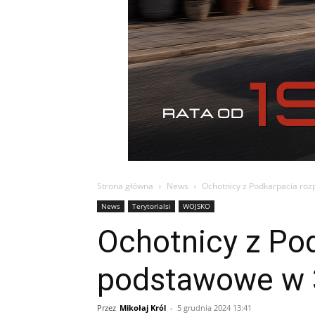
Strona główna
News
Ochotnicy z Podkarpacia roz
News
Terytorialsi
WOJSKO
Ochotnicy z Pod
podstawowe w 
Przez
Mikołaj Król
-
5 grudnia 2024 13:41