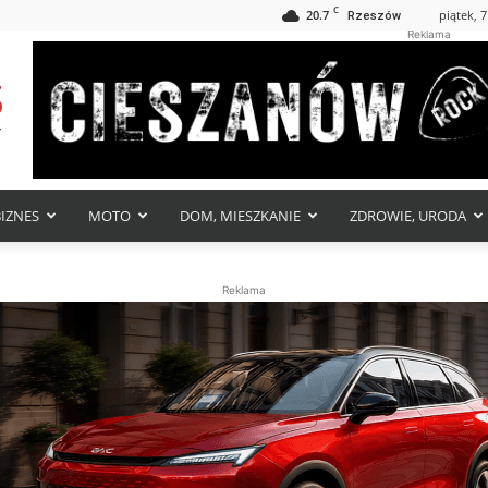
C
20.7
piątek, 7
Rzeszów
Reklama
BIZNES
MOTO
DOM, MIESZKANIE
ZDROWIE, URODA
Reklama