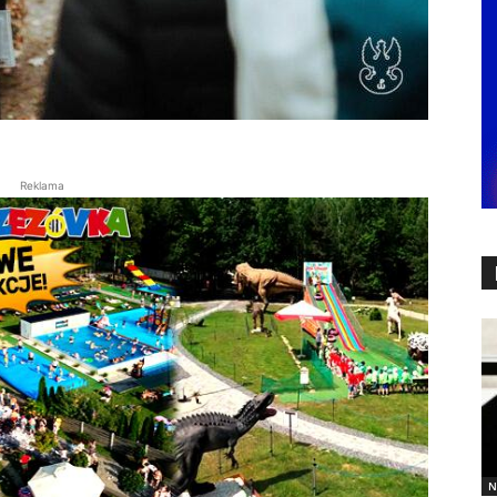
Reklama
N