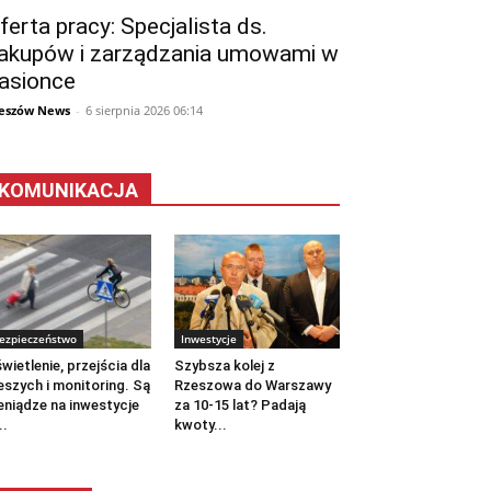
ferta pracy: Specjalista ds.
akupów i zarządzania umowami w
asionce
eszów News
-
6 sierpnia 2026 06:14
KOMUNIKACJA
ezpieczeństwo
Inwestycje
wietlenie, przejścia dla
Szybsza kolej z
eszych i monitoring. Są
Rzeszowa do Warszawy
eniądze na inwestycje
za 10-15 lat? Padają
..
kwoty...