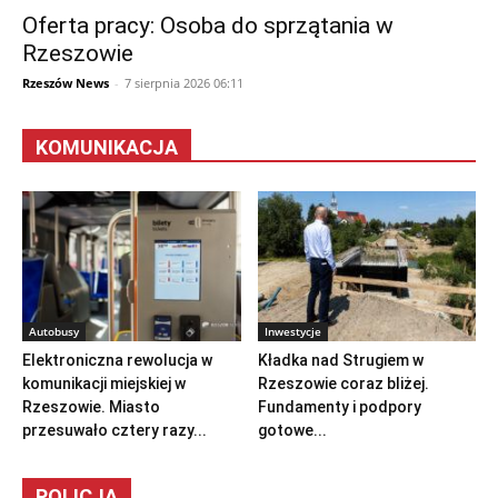
Oferta pracy: Osoba do sprzątania w
Rzeszowie
Rzeszów News
-
7 sierpnia 2026 06:11
KOMUNIKACJA
Autobusy
Inwestycje
Elektroniczna rewolucja w
Kładka nad Strugiem w
komunikacji miejskiej w
Rzeszowie coraz bliżej.
Rzeszowie. Miasto
Fundamenty i podpory
przesuwało cztery razy...
gotowe...
POLICJA