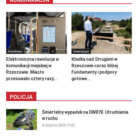
Autobusy
Inwestycje
Elektroniczna rewolucja w
Kładka nad Strugiem w
komunikacji miejskiej w
Rzeszowie coraz bliżej.
Rzeszowie. Miasto
Fundamenty i podpory
przesuwało cztery razy...
gotowe...
POLICJA
Śmiertelny wypadek na DW878. Utrudnienia
w ruchu
8 sierpnia 2026 13:05