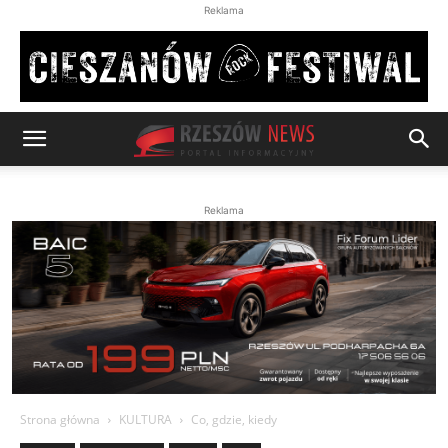
Reklama
Reklama
Strona główna
KULTURA
Co, gdzie, kiedy