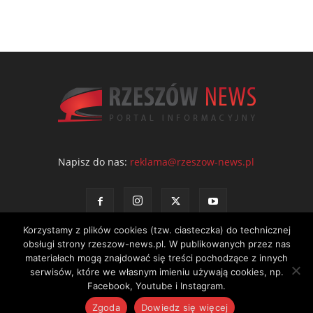
Napisz do nas:
reklama@rzeszow-news.pl
Korzystamy z plików cookies (tzw. ciasteczka) do technicznej
obsługi strony rzeszow-news.pl. W publikowanych przez nas
materiałach mogą znajdować się treści pochodzące z innych
serwisów, które we własnym imieniu używają cookies, np.
Kontakt
Polityka prywatności
Regulamin portalu
Facebook, Youtube i Instagram.
© NEWS Sp. z o.o. - wydawca portalu Rzeszów News. Wszystkie prawa
Zgoda
Dowiedz się więcej
zastrzeżone. Tel.: 601 97 55 30