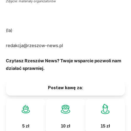
Zdjęcie: materiały organizatorów
(la)
redakcja@rzeszow-news.pl
Czytasz Rzeszów News? Twoje wsparcie pozwoli nam
działać sprawniej.
Postaw kawę za:
5 zł
10 zł
15 zł