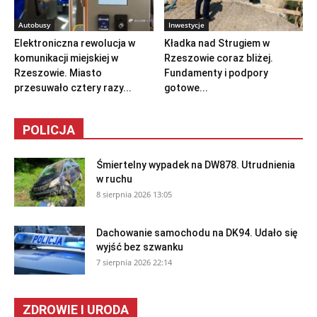
Autobusy
Inwestycje
Elektroniczna rewolucja w
Kładka nad Strugiem w
komunikacji miejskiej w
Rzeszowie coraz bliżej.
Rzeszowie. Miasto
Fundamenty i podpory
przesuwało cztery razy...
gotowe...
POLICJA
Śmiertelny wypadek na DW878. Utrudnienia
w ruchu
8 sierpnia 2026 13:05
Dachowanie samochodu na DK94. Udało się
wyjść bez szwanku
7 sierpnia 2026 22:14
ZDROWIE I URODA