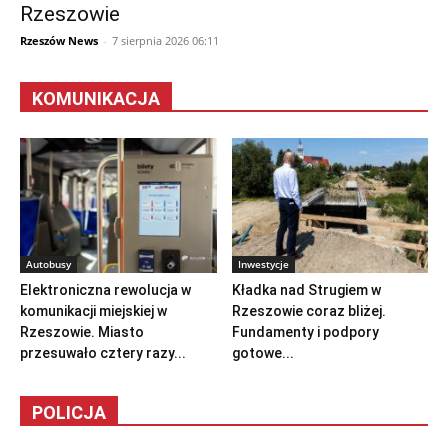
Rzeszowie
Rzeszów News
-
7 sierpnia 2026 06:11
KOMUNIKACJA
Autobusy
Inwestycje
Elektroniczna rewolucja w
Kładka nad Strugiem w
komunikacji miejskiej w
Rzeszowie coraz bliżej.
Rzeszowie. Miasto
Fundamenty i podpory
przesuwało cztery razy...
gotowe...
POLICJA