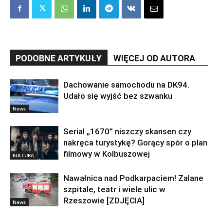
PODOBNE ARTYKUŁY
WIĘCEJ OD AUTORA
Dachowanie samochodu na DK94.
Udało się wyjść bez szwanku
News
Serial „1670” niszczy skansen czy
nakręca turystykę? Gorący spór o plan
filmowy w Kolbuszowej
KULTURA
Nawałnica nad Podkarpaciem! Zalane
szpitale, teatr i wiele ulic w
Rzeszowie [ZDJĘCIA]
News