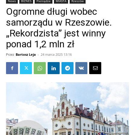
News
BIZNES
Pieniądze
MIASTA
Rzeszów
Ogromne długi wobec
samorządu w Rzeszowie.
„Rekordzista” jest winny
ponad 1,2 mln zł
Przez
Bartosz Leja
-
24 marca 2025 13:16