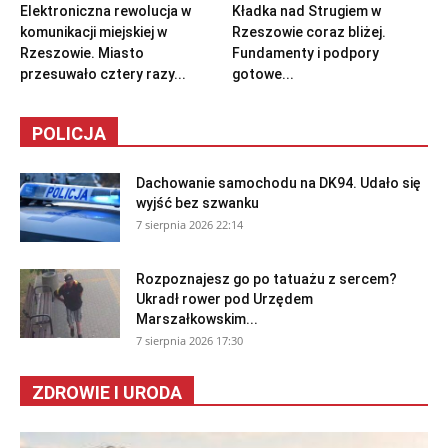
Elektroniczna rewolucja w
Kładka nad Strugiem w
komunikacji miejskiej w
Rzeszowie coraz bliżej.
Rzeszowie. Miasto
Fundamenty i podpory
przesuwało cztery razy...
gotowe...
POLICJA
Dachowanie samochodu na DK94. Udało się
wyjść bez szwanku
7 sierpnia 2026 22:14
Rozpoznajesz go po tatuażu z sercem?
Ukradł rower pod Urzędem
Marszałkowskim...
7 sierpnia 2026 17:30
ZDROWIE I URODA