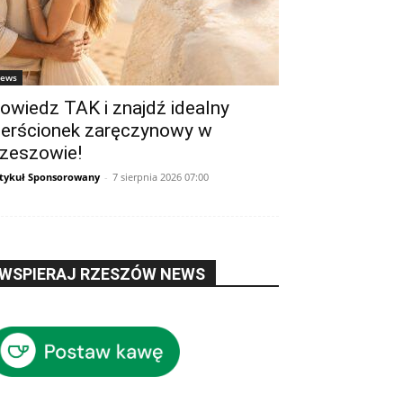
ews
owiedz TAK i znajdź idealny
ierścionek zaręczynowy w
zeszowie!
tykuł Sponsorowany
-
7 sierpnia 2026 07:00
WSPIERAJ RZESZÓW NEWS