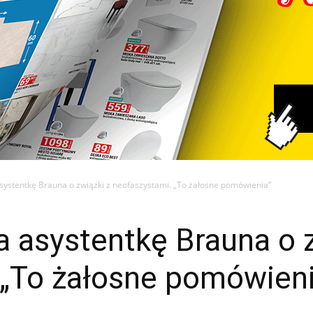
ystentkę Brauna o związki z neofaszystami. „To żałosne pomówienia”
 asystentkę Brauna o z
 „To żałosne pomówieni