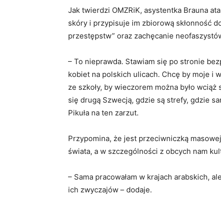
Jak twierdzi OMZRiK, asystentka Brauna at
skóry i przypisuje im zbiorową skłonność d
przestępstw” oraz zachęcanie neofaszystów
– To nieprawda. Stawiam się po stronie bezp
kobiet na polskich ulicach. Chcę by moje i
ze szkoły, by wieczorem można było wciąż 
się drugą Szwecją, gdzie są strefy, gdzie s
Pikuła na ten zarzut.
Przypomina, że jest przeciwniczką masowej l
świata, a w szczególności z obcych nam k
– Sama pracowałam w krajach arabskich, al
ich zwyczajów – dodaje.