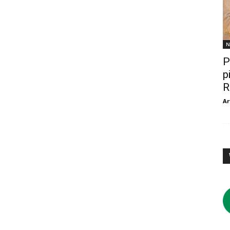
N
P
p
R
Ar