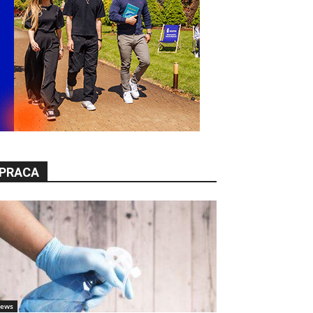
PRACA
ews