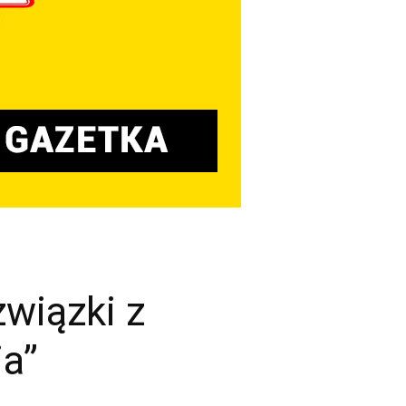
wiązki z
a”