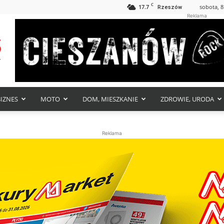
C
17.7
sobota, 8
Rzeszów
Reklama
BIZNES
MOTO
DOM, MIESZKANIE
ZDROWIE, URODA
Reklama