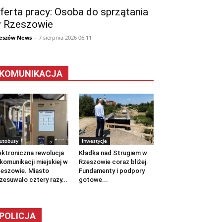
ferta pracy: Osoba do sprzątania
 Rzeszowie
eszów News
-
7 sierpnia 2026 06:11
KOMUNIKACJA
utobusy
Inwestycje
ektroniczna rewolucja
Kładka nad Strugiem w
komunikacji miejskiej w
Rzeszowie coraz bliżej.
eszowie. Miasto
Fundamenty i podpory
zesuwało cztery razy...
gotowe...
POLICJA