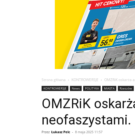
Strona główna
KONTROWERSJE
OMZRiK oskarża as
KONTROWERSJE
News
POLITYKA
MIASTA
Rzeszów
OMZRiK oskarża
neofaszystami.
Przez
Łukasz Pelc
-
8 maja 2025 11:57