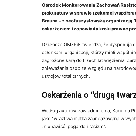
Ośrodek Monitorowania Zachowań Rasisto
prokuratury w sprawie rzekomej współprac
Brauna – z neofaszystowską organizacją
oskarżeniom i zapowiada kroki prawne pr
Działacze OMZRiK twierdzą, że dysponują 
członkami organizacji, którzy mieli wspólni
zagrożone karą do trzech lat więzienia. Za
znieważania osób ze względu na narodowoś
ustrojów totalitarnych.
Oskarżenia o “drugą twar
Według autorów zawiadomienia, Karolina P
jako “wrażliwa matka zaangażowana w wycho
„nienawiść, pogardę i rasizm”.