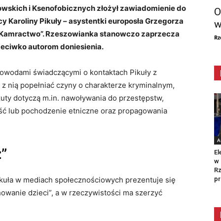
wskich i Ksenofobicznych złożył zawiadomienie do
O
y Karoliny Pikuły – asystentki europosła Grzegorza
w
 “Kamractwo”. Rzeszowianka stanowczo zaprzecza
Rz
zeciwko autorom doniesienia.
dowodami świadczącymi o kontaktach Pikuły z
e z nią popełniać czyny o charakterze kryminalnym,
rzuty dotyczą m.in. nawoływania do przestępstw,
ć lub pochodzenie etniczne oraz propagowania
A
z”
El
w 
Rz
pr
ikuła w mediach społecznościowych prezentuje się
wanie dzieci”, a w rzeczywistości ma szerzyć