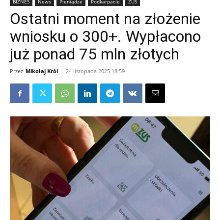
BIZNES
News
Pieniądze
Podkarpacie
ZUS
Ostatni moment na złożenie
wniosku o 300+. Wypłacono
już ponad 75 mln złotych
Przez
Mikołaj Król
-
24 listopada 2025 18:59