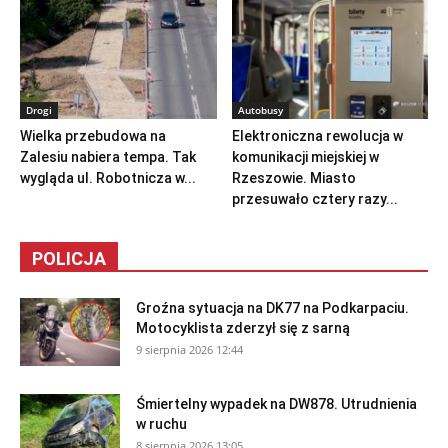
Drogi
Autobusy
Wielka przebudowa na
Elektroniczna rewolucja w
Zalesiu nabiera tempa. Tak
komunikacji miejskiej w
wygląda ul. Robotnicza w...
Rzeszowie. Miasto
przesuwało cztery razy...
POLICJA
Groźna sytuacja na DK77 na Podkarpaciu.
Motocyklista zderzył się z sarną
9 sierpnia 2026 12:44
Śmiertelny wypadek na DW878. Utrudnienia
w ruchu
8 sierpnia 2026 13:05