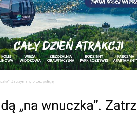
zka”. Zatrzymany przez policję
dą „na wnuczka”. Zatr