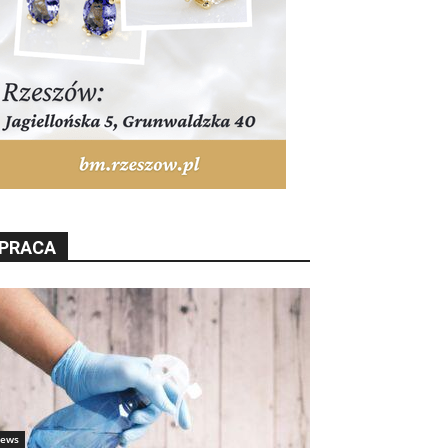
PRACA
ews