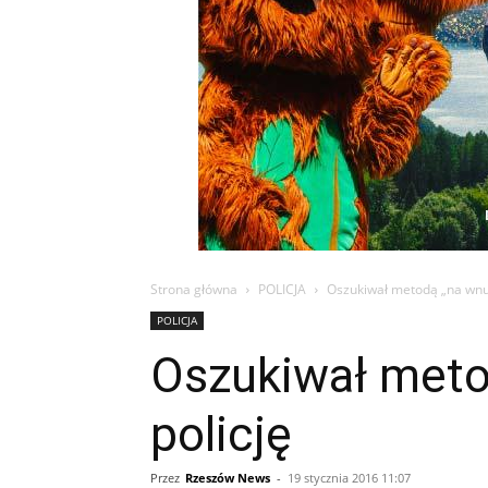
Strona główna
POLICJA
Oszukiwał metodą „na wnuc
POLICJA
Oszukiwał meto
policję
Przez
Rzeszów News
-
19 stycznia 2016 11:07