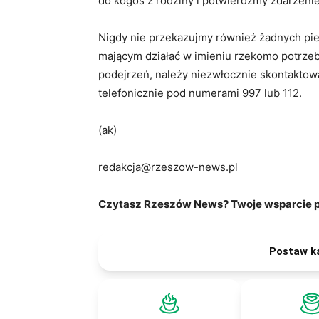
do kogoś z rodziny i potwierdźmy zdarzenie 
Nigdy nie przekazujmy również żadnych pi
mającym działać w imieniu rzekomo potrze
podejrzeń, należy niezwłocznie skontaktować
telefonicznie pod numerami 997 lub 112.
(ak)
redakcja@rzeszow-news.pl
Czytasz Rzeszów News? Twoje wsparcie po
Postaw k