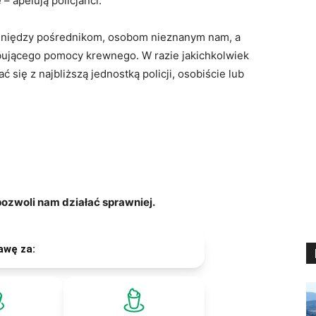
– apelują policjanci.
eniędzy pośrednikom, osobom nieznanym nam, a
bującego pomocy krewnego. W razie jakichkolwiek
 się z najbliższą jednostką policji, osobiście lub
zwoli nam działać sprawniej.
awę za: