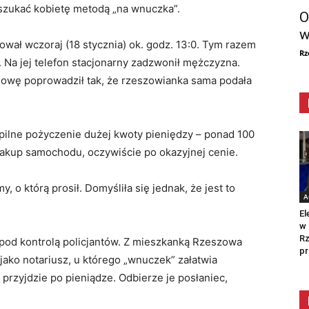
zukać kobietę metodą „na wnuczka”.
O
w
ował wczoraj (18 stycznia) ok. godz. 13:0. Tym razem
Rz
 Na jej telefon stacjonarny zadzwonił mężczyzna.
mowę poprowadził tak, że rzeszowianka sama podała
pilne pożyczenie dużej kwoty pieniędzy – ponad 100
zakup samochodu, oczywiście po okazyjnej cenie.
 o którą prosił. Domyśliła się jednak, że jest to
A
El
w 
Rz
 pod kontrolą policjantów. Z mieszkanką Rzeszowa
pr
 jako notariusz, u którego „wnuczek” załatwia
 przyjdzie po pieniądze. Odbierze je posłaniec,