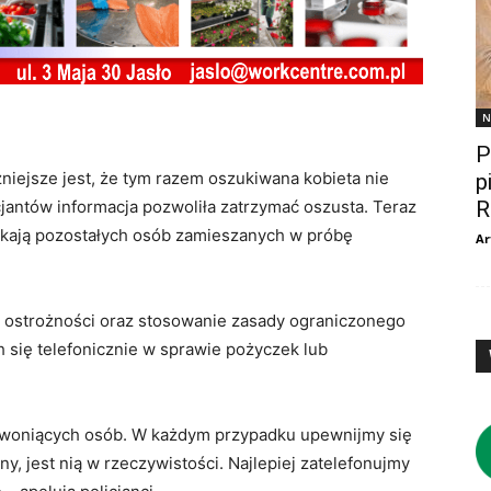
N
P
żniejsze jest, że tym razem oszukiwana kobieta nie
p
cjantów informacja pozwoliła zatrzymać oszusta. Teraz
R
szukają pozostałych osób zamieszanych w próbę
Ar
j ostrożności oraz stosowanie zasady ograniczonego
 się telefonicznie w sprawie pożyczek lub
zwoniących osób. W każdym przypadku upewnijmy się
ny, jest nią w rzeczywistości. Najlepiej zatelefonujmy