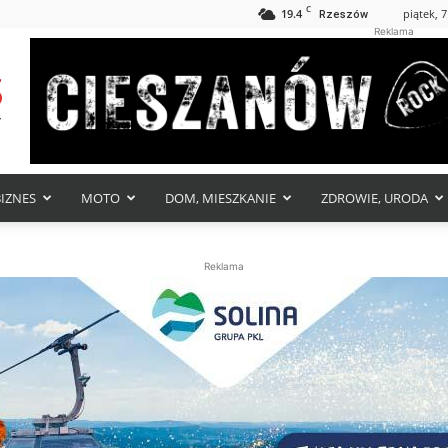
C
19.4
piątek, 7
Rzeszów
Reklama
BIZNES
MOTO
DOM, MIESZKANIE
ZDROWIE, URODA
Reklama