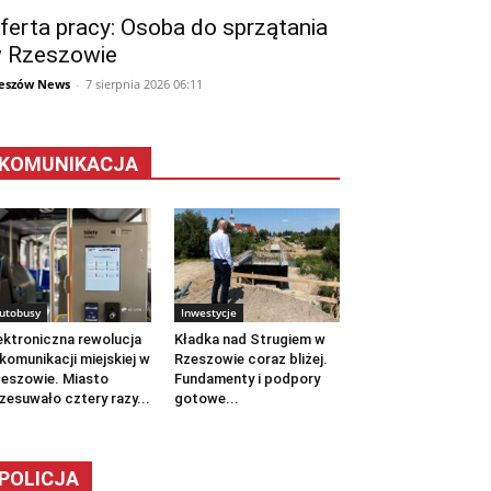
ferta pracy: Osoba do sprzątania
 Rzeszowie
eszów News
-
7 sierpnia 2026 06:11
KOMUNIKACJA
utobusy
Inwestycje
ektroniczna rewolucja
Kładka nad Strugiem w
komunikacji miejskiej w
Rzeszowie coraz bliżej.
eszowie. Miasto
Fundamenty i podpory
zesuwało cztery razy...
gotowe...
POLICJA