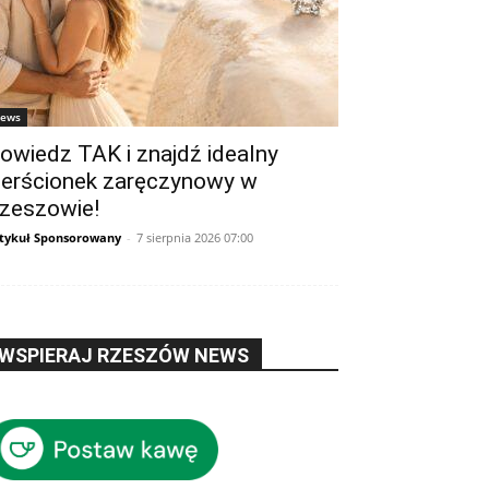
ews
owiedz TAK i znajdź idealny
ierścionek zaręczynowy w
zeszowie!
tykuł Sponsorowany
-
7 sierpnia 2026 07:00
WSPIERAJ RZESZÓW NEWS