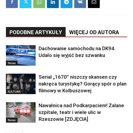
PODOBNE ARTYKUŁY
WIĘCEJ OD AUTORA
Dachowanie samochodu na DK94.
Udało się wyjść bez szwanku
News
Serial „1670” niszczy skansen czy
nakręca turystykę? Gorący spór o plan
filmowy w Kolbuszowej
KULTURA
Nawałnica nad Podkarpaciem! Zalane
szpitale, teatr i wiele ulic w
Rzeszowie [ZDJĘCIA]
News