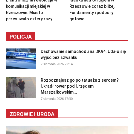
Elektroniczna rewolucja w
Kładka nad Strugiem w
komunikacji miejskiej w
Rzeszowie coraz bliżej.
Rzeszowie. Miasto
Fundamenty i podpory
przesuwało cztery razy...
gotowe...
POLICJA
Dachowanie samochodu na DK94. Udało się
wyjść bez szwanku
7 sierpnia 2026 22:14
Rozpoznajesz go po tatuażu z sercem?
Ukradł rower pod Urzędem
Marszałkowskim...
7 sierpnia 2026 17:30
ZDROWIE I URODA