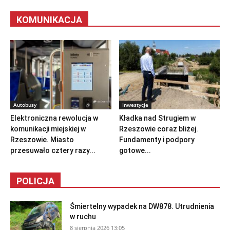
KOMUNIKACJA
Autobusy
Inwestycje
Elektroniczna rewolucja w
Kładka nad Strugiem w
komunikacji miejskiej w
Rzeszowie coraz bliżej.
Rzeszowie. Miasto
Fundamenty i podpory
przesuwało cztery razy...
gotowe...
POLICJA
Śmiertelny wypadek na DW878. Utrudnienia
w ruchu
8 sierpnia 2026 13:05