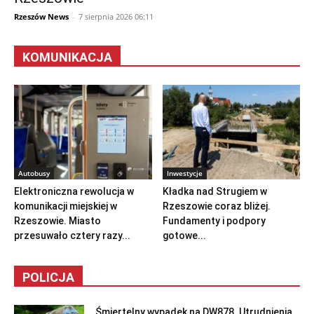
Rzeszów News
-
7 sierpnia 2026 06:11
KOMUNIKACJA
Autobusy
Inwestycje
Elektroniczna rewolucja w
Kładka nad Strugiem w
komunikacji miejskiej w
Rzeszowie coraz bliżej.
Rzeszowie. Miasto
Fundamenty i podpory
przesuwało cztery razy...
gotowe...
POLICJA
Śmiertelny wypadek na DW878. Utrudnienia