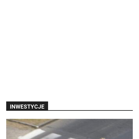
INWESTYCJE