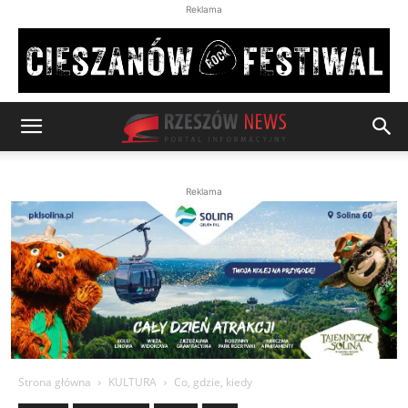
Reklama
Reklama
Strona główna
KULTURA
Co, gdzie, kiedy