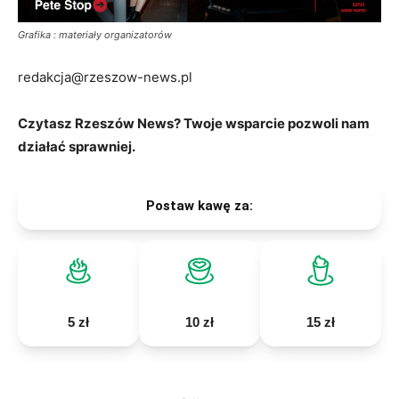
Grafika : materiały organizatorów
redakcja@rzeszow-news.pl
Czytasz Rzeszów News? Twoje wsparcie pozwoli nam
działać sprawniej.
Postaw kawę za:
5 zł
10 zł
15 zł