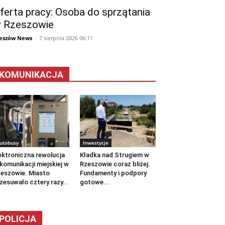
ferta pracy: Osoba do sprzątania
 Rzeszowie
eszów News
-
7 sierpnia 2026 06:11
KOMUNIKACJA
utobusy
Inwestycje
ektroniczna rewolucja
Kładka nad Strugiem w
komunikacji miejskiej w
Rzeszowie coraz bliżej.
eszowie. Miasto
Fundamenty i podpory
zesuwało cztery razy...
gotowe...
POLICJA