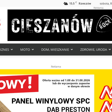
C
15.5
sobota, 8
Rzeszów
Reklama
BIZNES
MOTO
DOM, MIESZKANIE
ZDROWIE, URODA
Reklama