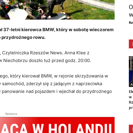
O
w
Rz
ał 37-letni kierowca BMW, który w sobotę wieczorem
 przydrożnego rowu.
, Czytelniczka Rzeszów News. Anna Klee z
w Niechobrzu doszło tuż przed godz. 20:00.
iego, który kierował BMW, w rejonie skrzyżowania w
 samochód, zderzył się z jadącym z naprzeciwka
A
ł panowanie nad pojazdem i wjechał do przydrożnego
El
w 
Rz
pr
Reklama