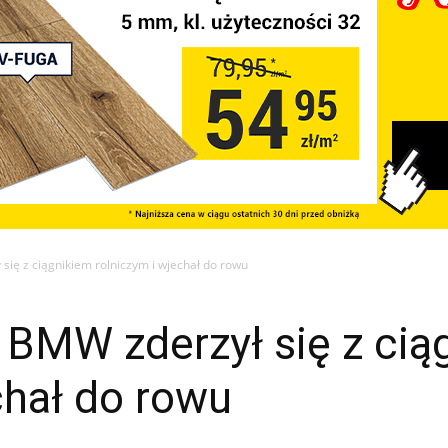
się z ciągnikiem rolniczym i wjechał do rowu
 BMW zderzył się z cią
chał do rowu