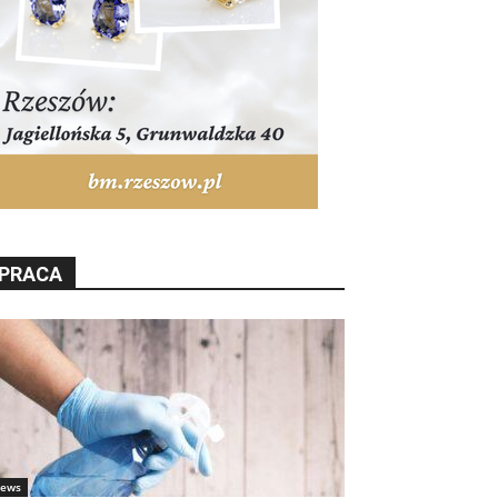
PRACA
ews