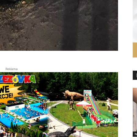
Reklama
N