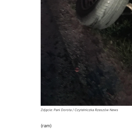
Zdjęcie: Pani Dorota / Czytelniczka Rzeszów News
(ram)