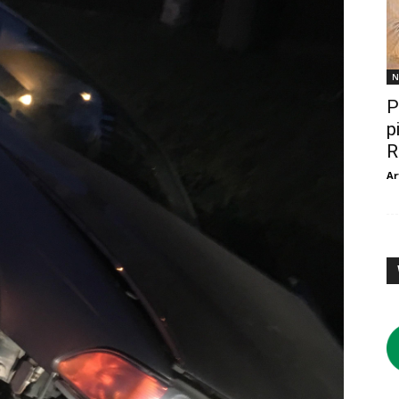
N
P
p
R
Ar