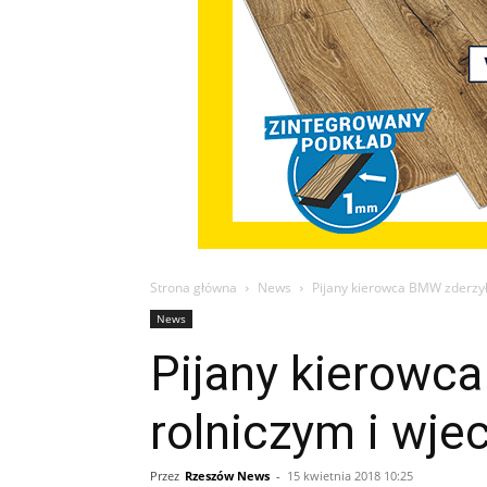
Strona główna
News
Pijany kierowca BMW zderzył 
News
Pijany kierowca
rolniczym i wje
Przez
Rzeszów News
-
15 kwietnia 2018 10:25