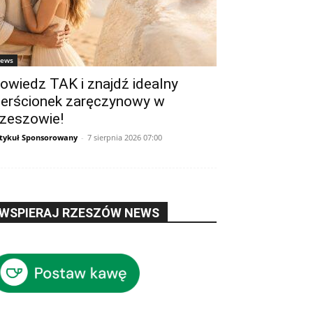
ews
owiedz TAK i znajdź idealny
ierścionek zaręczynowy w
zeszowie!
tykuł Sponsorowany
-
7 sierpnia 2026 07:00
WSPIERAJ RZESZÓW NEWS