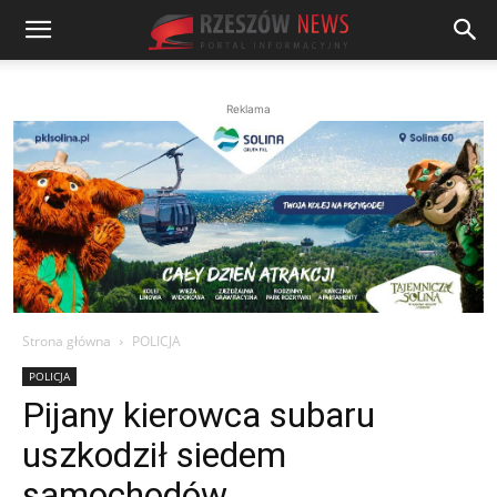
Reklama
Strona główna
POLICJA
POLICJA
Pijany kierowca subaru
uszkodził siedem
samochodów