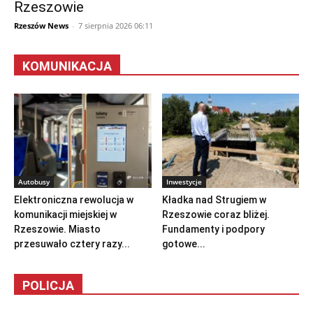
Rzeszowie
Rzeszów News
-
7 sierpnia 2026 06:11
KOMUNIKACJA
Autobusy
Inwestycje
Elektroniczna rewolucja w
Kładka nad Strugiem w
komunikacji miejskiej w
Rzeszowie coraz bliżej.
Rzeszowie. Miasto
Fundamenty i podpory
przesuwało cztery razy...
gotowe...
POLICJA