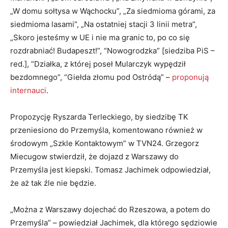
„W domu sołtysa w Wąchocku”, „Za siedmioma górami, za
siedmioma lasami”, „Na ostatniej stacji 3 linii metra”,
„Skoro jesteśmy w UE i nie ma granic to, po co się
rozdrabniać! Budapeszt!”, “Nowogrodzka” [siedziba PiS –
red.], “Działka, z której poseł Mularczyk wypędził
bezdomnego”, “Giełda złomu pod Ostródą” –
proponują
internauci
.
Propozycję Ryszarda Terleckiego, by siedzibę TK
przeniesiono do Przemyśla, komentowano również w
środowym „Szkle Kontaktowym” w TVN24. Grzegorz
Miecugow stwierdził, że dojazd z Warszawy do
Przemyśla jest kiepski. Tomasz Jachimek odpowiedział,
że aż tak źle nie będzie.
„Można z Warszawy dojechać do Rzeszowa, a potem do
Przemyśla” – powiedział Jachimek, dla którego sędziowie