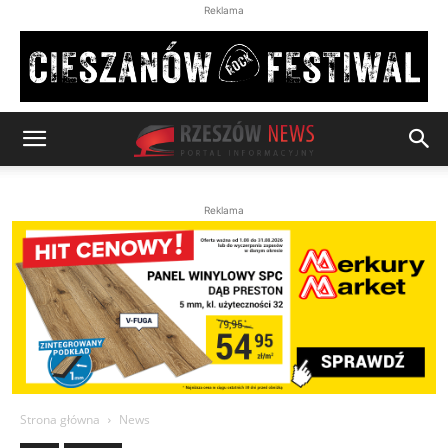
Reklama
Reklama
Strona główna
News