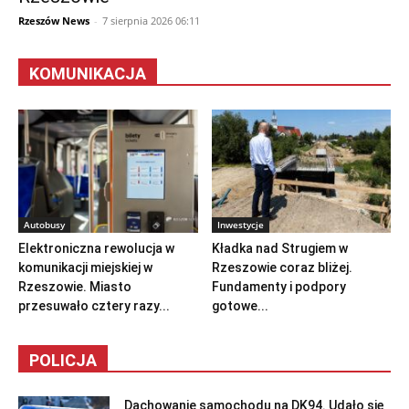
Rzeszów News
-
7 sierpnia 2026 06:11
KOMUNIKACJA
Autobusy
Inwestycje
Elektroniczna rewolucja w
Kładka nad Strugiem w
komunikacji miejskiej w
Rzeszowie coraz bliżej.
Rzeszowie. Miasto
Fundamenty i podpory
przesuwało cztery razy...
gotowe...
POLICJA
Dachowanie samochodu na DK94. Udało się