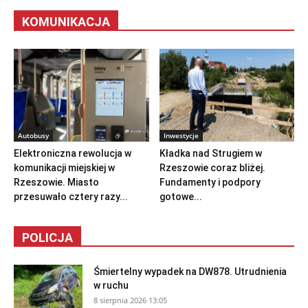
KOMUNIKACJA
Autobusy
Inwestycje
Elektroniczna rewolucja w
Kładka nad Strugiem w
komunikacji miejskiej w
Rzeszowie coraz bliżej.
Rzeszowie. Miasto
Fundamenty i podpory
przesuwało cztery razy...
gotowe...
POLICJA
Śmiertelny wypadek na DW878. Utrudnienia
w ruchu
8 sierpnia 2026 13:05