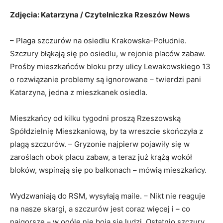
Zdjęcia: Katarzyna / Czytelniczka Rzeszów News
– Plaga szczurów na osiedlu Krakowska-Południe.
Szczury błąkają się po osiedlu, w rejonie placów zabaw.
Prośby mieszkańców bloku przy ulicy Lewakowskiego 13
o rozwiązanie problemy są ignorowane – twierdzi pani
Katarzyna, jedna z mieszkanek osiedla.
Mieszkańcy od kilku tygodni proszą Rzeszowską
Spółdzielnię Mieszkaniową, by ta wreszcie skończyła z
plagą szczurów. – Gryzonie najpierw pojawiły się w
zaroślach obok placu zabaw, a teraz już krążą wokół
bloków, wspinają się po balkonach – mówią mieszkańcy.
Wydzwaniają do RSM, wysyłają maile. – Nikt nie reaguje
na nasze skargi, a szczurów jest coraz więcej i – co
najgorsze – w ogóle nie boją się ludzi. Ostatnio szczury