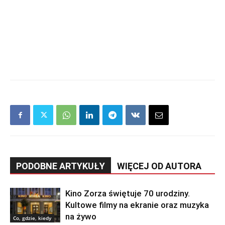
PODOBNE ARTYKUŁY
WIĘCEJ OD AUTORA
Kino Zorza świętuje 70 urodziny.
Kultowe filmy na ekranie oraz muzyka
na żywo
Co, gdzie, kiedy