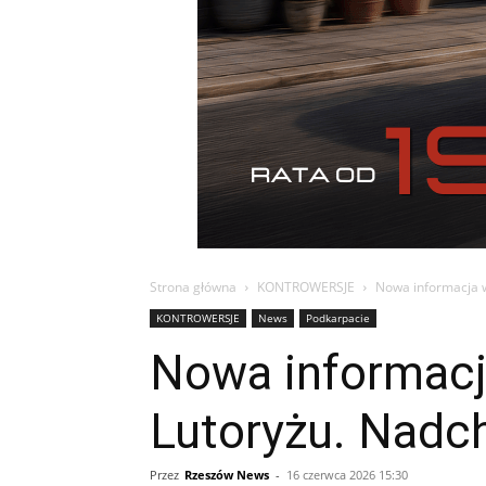
Strona główna
KONTROWERSJE
Nowa informacja w
KONTROWERSJE
News
Podkarpacie
Nowa informacj
Lutoryżu. Nadc
Przez
Rzeszów News
-
16 czerwca 2026 15:30