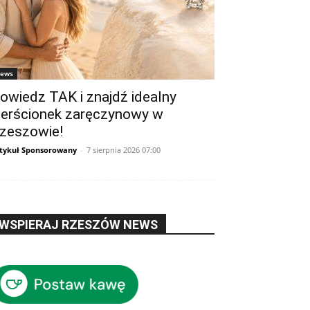
ews
owiedz TAK i znajdź idealny
ierścionek zaręczynowy w
zeszowie!
tykuł Sponsorowany
-
7 sierpnia 2026 07:00
WSPIERAJ RZESZÓW NEWS