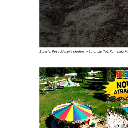
Zdjęcie: Poszukiwania płodów w Lutoryżu (fot. Komenda Mi