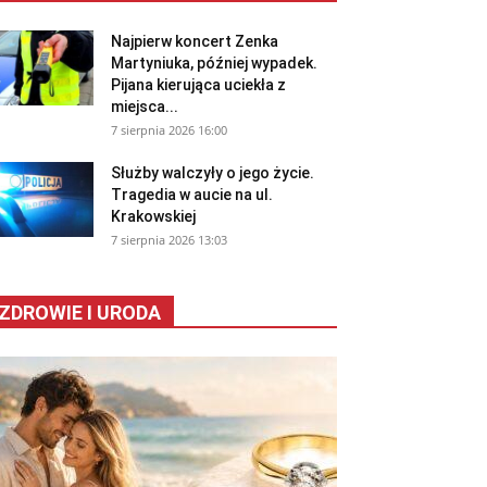
Najpierw koncert Zenka
Martyniuka, później wypadek.
Pijana kierująca uciekła z
miejsca...
7 sierpnia 2026 16:00
Służby walczyły o jego życie.
Tragedia w aucie na ul.
Krakowskiej
7 sierpnia 2026 13:03
ZDROWIE I URODA