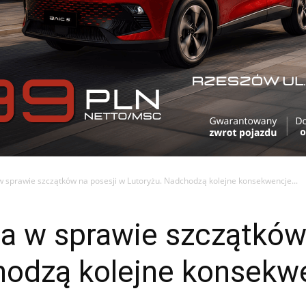
 sprawie szczątków na posesji w Lutoryżu. Nadchodzą kolejne konsekwencje...
a w sprawie szczątków
hodzą kolejne konsekw