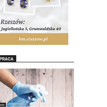
PRACA
ews