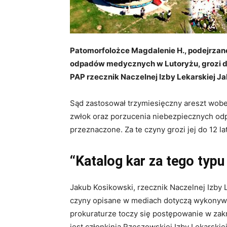
Patomorfolożce Magdalenie H., podejrzane
odpadów medycznych w Lutoryżu, grozi d
PAP
rzecznik
Naczelnej
Izby
Lekarskiej
Ja
Sąd zastosował trzymiesięczny areszt wobe
zwłok oraz porzucenia niebezpiecznych odp
przeznaczone. Za te czyny grozi jej do 12 la
“Katalog kar za tego typu
Jakub Kosikowski,
rzecznik
Naczelnej
Izby
czyny opisane w mediach dotyczą wykonywa
prokuraturze toczy się postępowanie w za
jest członkinią Rzeszowskiej
Izby
Lekarskie