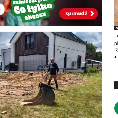
N
P
p
R
Ar