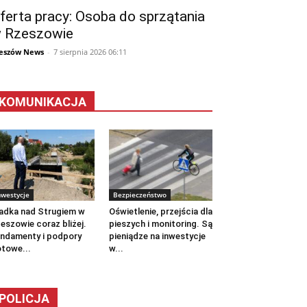
ferta pracy: Osoba do sprzątania
 Rzeszowie
eszów News
-
7 sierpnia 2026 06:11
KOMUNIKACJA
nwestycje
Bezpieczeństwo
adka nad Strugiem w
Oświetlenie, przejścia dla
eszowie coraz bliżej.
pieszych i monitoring. Są
ndamenty i podpory
pieniądze na inwestycje
towe...
w...
POLICJA