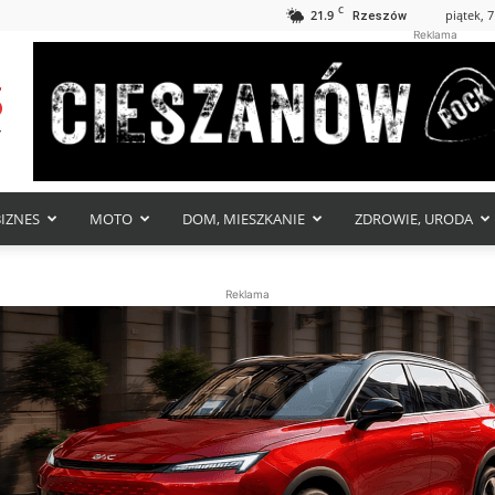
C
21.9
piątek, 7
Rzeszów
Reklama
BIZNES
MOTO
DOM, MIESZKANIE
ZDROWIE, URODA
Reklama