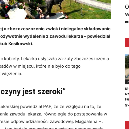
O
w
Rz
j o zbezczeszczenie zwłok i nielegalne składowanie
ożywotnie wydalenie z zawodu lekarza – powiedział
kub Kosikowski.
c kobiety. Lekarka usłyszała zarzuty zbezczeszczenia
adów w miejscu, które nie było do tego
t więzienia.
I
Kł
 czyny jest szeroki”
Rz
Fu
go
Lekarskiej
powiedział PAP, że ze względu na to, że
nia zawodu lekarza, równolegle do postępowania w
kresie odpowiedzialności zawodowej. Magdalena H.
j
– tam będzie prowadzone właściwe postępowanie