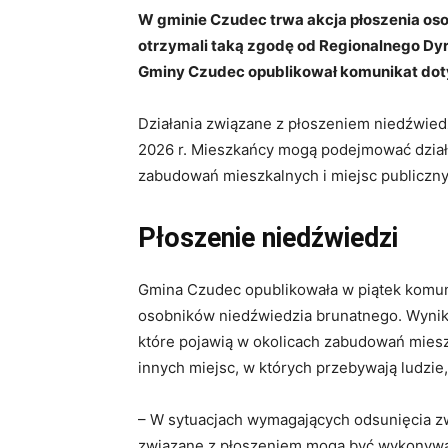
W gminie Czudec trwa akcja płoszenia os
otrzymali taką zgodę od Regionalnego Dy
Gminy Czudec opublikował komunikat dot
Działania związane z płoszeniem niedźwied
2026 r. Mieszkańcy mogą podejmować działan
zabudowań mieszkalnych i miejsc publiczny
Płoszenie niedźwiedzi
Gmina Czudec opublikowała w piątek komun
osobników niedźwiedzia brunatnego. Wynika
które pojawią w okolicach zabudowań miesz
innych miejsc, w których przebywają ludzi
– W sytuacjach wymagających odsunięcia z
związane z płoszeniem mogą być wykonywa