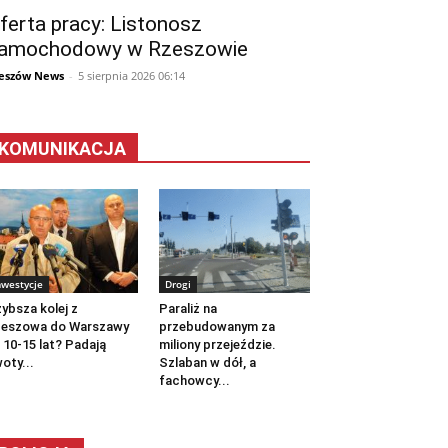
ferta pracy: Listonosz
amochodowy w Rzeszowie
eszów News
-
5 sierpnia 2026 06:14
KOMUNIKACJA
nwestycje
Drogi
ybsza kolej z
Paraliż na
zeszowa do Warszawy
przebudowanym za
 10-15 lat? Padają
miliony przejeździe.
oty...
Szlaban w dół, a
fachowcy...