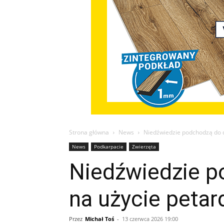
Strona główna
News
Niedźwiedzie podchodzą do d
News
Podkarpacie
Zwierzęta
Niedźwiedzie p
na użycie petar
Przez
Michał Toś
-
13 czerwca 2026 19:00