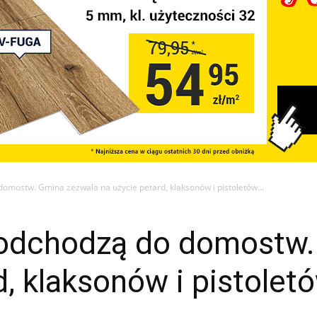
omostw. Gmina zezwala na użycie petard, klaksonów i pistoletów...
odchodzą do domostw.
d, klaksonów i pistole