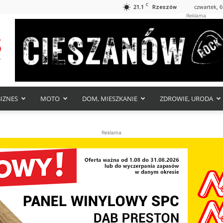
C
21.1
czwartek, 6
Rzeszów
Reklama
BIZNES
MOTO
DOM, MIESZKANIE
ZDROWIE, URODA
Reklama