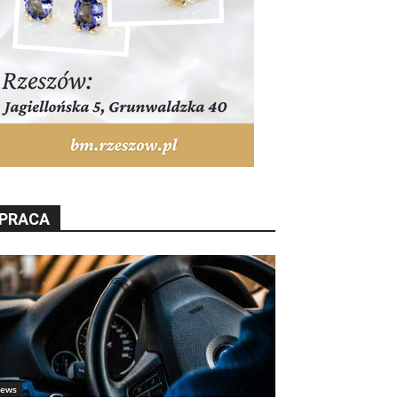
PRACA
ews