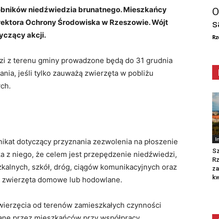
obników niedźwiedzia brunatnego. Mieszkańcy
O
rektora Ochrony Środowiska w Rzeszowie. Wójt
s
yczący akcji.
Rz
zi z terenu gminy prowadzone będą do 31 grudnia
ia, jeśli tylko zauważą zwierzęta w pobliżu
ch.
I
ikat dotyczący przyznania zezwolenia na płoszenie
Sz
 z niego, że celem jest przepędzenie niedźwiedzi,
R
kalnych, szkół, dróg, ciągów komunikacyjnych oraz
za
kw
e, zwierzęta domowe lub hodowlane.
wierzęcia od terenów zamieszkałych czynności
ne przez mieszkańców przy współpracy