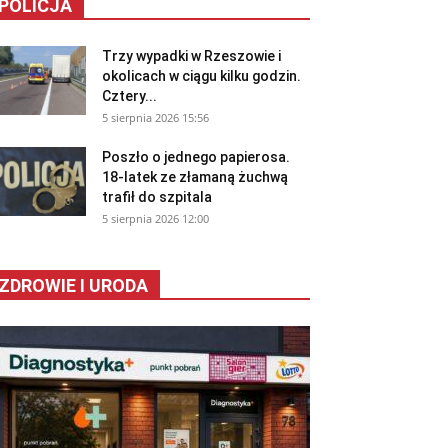
POLICJA
Trzy wypadki w Rzeszowie i
okolicach w ciągu kilku godzin.
Cztery...
5 sierpnia 2026 15:56
Poszło o jednego papierosa.
18-latek ze złamaną żuchwą
trafił do szpitala
5 sierpnia 2026 12:00
ZDROWIE I URODA