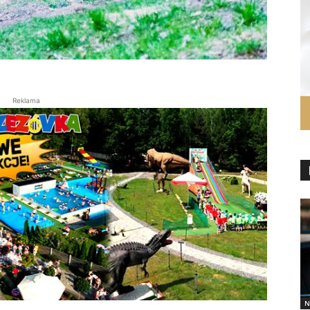
Reklama
N