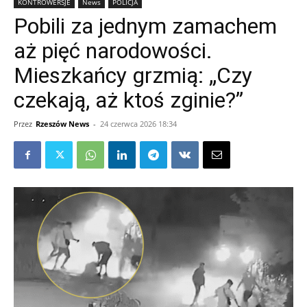
KONTROWERSJE
News
POLICJA
Pobili za jednym zamachem
aż pięć narodowości.
Mieszkańcy grzmią: „Czy
czekają, aż ktoś zginie?”
Przez
Rzeszów News
-
24 czerwca 2026 18:34