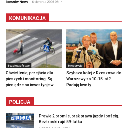
Rzeszów News
-
6 sierpnia 2026 06:14
KOMUNIKACJA
Bezpieczeństwo
Inwestycje
Oświetlenie, przejścia dla
Szybsza kolej z Rzeszowa do
pieszych i monitoring. Są
Warszawy za 10-15 lat?
pieniądze na inwestycje w...
Padają kwoty...
POLICJA
Prawie 2 promile, brak prawa jazdy i pościg.
Beztroski rajd 59-latka
6 sierpnia 2026 20:00