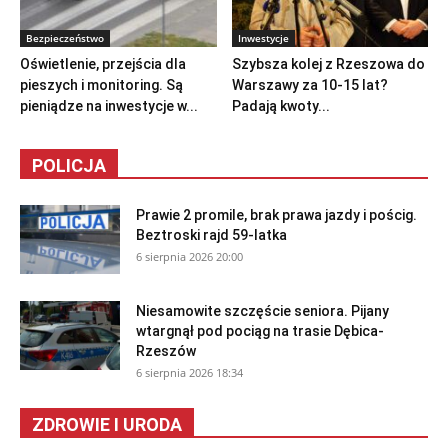
Bezpieczeństwo
Inwestycje
Oświetlenie, przejścia dla
Szybsza kolej z Rzeszowa do
pieszych i monitoring. Są
Warszawy za 10-15 lat?
pieniądze na inwestycje w...
Padają kwoty...
POLICJA
Prawie 2 promile, brak prawa jazdy i pościg.
Beztroski rajd 59-latka
6 sierpnia 2026 20:00
Niesamowite szczęście seniora. Pijany
wtargnął pod pociąg na trasie Dębica-
Rzeszów
6 sierpnia 2026 18:34
ZDROWIE I URODA