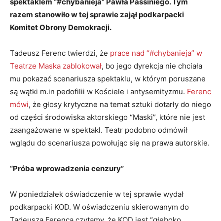
spektaklem “#chybanieja” Pawła Passiniego. Tym
razem stanowiło w tej sprawie zajął podkarpacki
Komitet Obrony Demokracji.
Tadeusz Ferenc twierdzi, że
prace nad “#chybanieja” w
Teatrze Maska zablokował
, bo jego dyrekcja nie chciała
mu pokazać scenariusza spektaklu, w którym poruszane
są wątki m.in pedofilii w Kościele i antysemityzmu.
Ferenc
mówi
, że głosy krytyczne na temat sztuki dotarły do niego
od części środowiska aktorskiego “Maski”, które nie jest
zaangażowane w spektakl. Teatr podobno odmówił
wglądu do scenariusza powołując się na prawa autorskie.
“Próba wprowadzenia cenzury”
W poniedziałek oświadczenie w tej sprawie wydał
podkarpacki KOD. W oświadczeniu skierowanym do
Tadeusza Ferenca czytamy, że KOD jest “głęboko