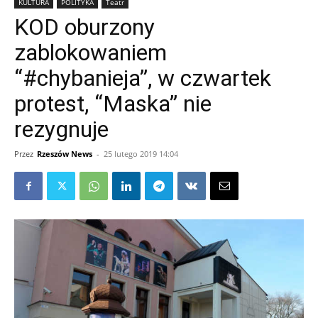
KULTURA
POLITYKA
Teatr
KOD oburzony
zablokowaniem
“#chybanieja”, w czwartek
protest, “Maska” nie
rezygnuje
Przez
Rzeszów News
-
25 lutego 2019 14:04