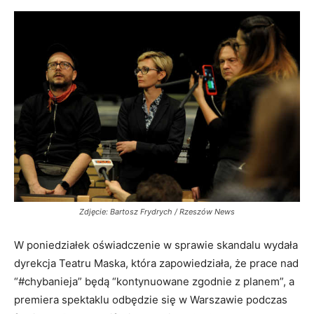
Zdjęcie: Bartosz Frydrych / Rzeszów News
W poniedziałek oświadczenie w sprawie skandalu wydała
dyrekcja Teatru Maska, która zapowiedziała, że prace nad
“#chybanieja” będą “kontynuowane zgodnie z planem”, a
premiera spektaklu odbędzie się w Warszawie podczas