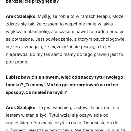
bardziej cię przygnębia?
Arek Szałajko
: Myślę, że robię to w ramach terapii. Może
zdarza się tak, że czasem to wepchnie mnie w jakąś
większą melancholię, ale czasem nawet te trudne emocje
są potrzebne. Jest powiedzenie, z którym psychologowie
się teraz zmagają, że mężczyźni nie płaczą, a to jest
nieprawda. Bo my tak samo mamy do tego prawo i jest to
potrzebne.
Lubisz bawić się słowem, więc co znaczy tytuł twojego
tomiku? „Tu many”. Można go interpretować na różne
sposoby. Co miałeś na myśli?
Arek Szałajko
: To jest właśnie gra słów. Ja bez niej nie
jestem w stanie żyć. Tytuł wziął się oczywiście od
angielskiego
too many
, czyli za dużo. Odnosi się on do
głównego wiersza w tym tomiku. Nie będę mówił o nim za