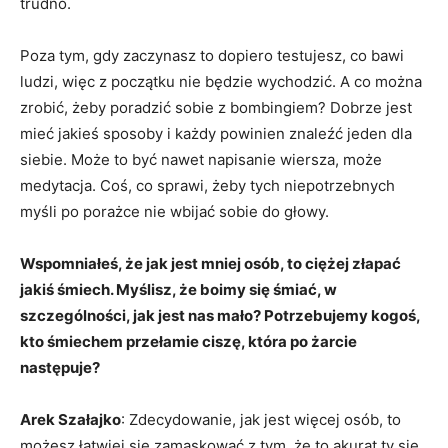
trudno.
Poza tym, gdy zaczynasz to dopiero testujesz, co bawi
ludzi, więc z początku nie będzie wychodzić. A co można
zrobić, żeby poradzić sobie z bombingiem? Dobrze jest
mieć jakieś sposoby i każdy powinien znaleźć jeden dla
siebie. Może to być nawet napisanie wiersza, może
medytacja. Coś, co sprawi, żeby tych niepotrzebnych
myśli po porażce nie wbijać sobie do głowy.
Wspomniałeś, że jak jest mniej osób, to ciężej złapać
jakiś śmiech. Myślisz, że boimy się śmiać, w
szczególności, jak jest nas mało? Potrzebujemy kogoś,
kto śmiechem przełamie ciszę, która po żarcie
następuje?
Arek Szałajko
: Zdecydowanie, jak jest więcej osób, to
możesz łatwiej się zamaskować z tym, że to akurat ty się