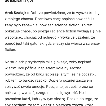
do napisania go?
Arek Szałajko
: Dobrze powiedziane, że to wyszło trochę
z mojego chaosu. Docelowo chcę napisać powieść. I tu
żeby było zabawnie, powieść science-fiction. To też
pokazuje chaos, bo poezja i science fiction wydają się nie
współgrać, chociaż od jednego krytyka usłyszałem, że
ponoć jest taki gatunek, gdzie łączy się wiersz z science-
fiction.
Na studiach przydarzyła mi się okazja, żeby napisać
wiersz. Rok później napisałem kolejny. Można
powiedzieć, że od kilku lat piszę, z tym, że na początku
robiłem to bardzo rzadko. Dopiero później zacząłem
spisywać swoje emocje. Poezja, to jest coś, przez co
najłatwiej wyrazić, czego nie da się wyrazić. No i
poznałem ludzi, którzy w tym siedzą. Doszło do tego, że
stwierdziłem, że tomik będzie pierwszą rzeczą, którą