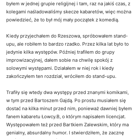
byłem w jednej grupie religijnej i tam, raz na jakiś czas, z
kolegami naśladowaliśmy skecze kabaretów, więc można
powiedzieć, że to był mój mały początek z komedią.
Kiedy przyjechałem do Rzeszowa, spróbowałem stand-
upu, ale robiłem to bardzo rzadko. Przez kilka lat było to
jedynie kilka występów. Później trafiłem do grupy
improwizacyjnej, dałem sobie na chwilę spokój z
solowymi występami. Działałem w niej rok i kiedy
zakończyłem ten rozdział, wróciłem do stand-upu.
Trafiły się wtedy dwa występy przed znanymi komikami,
w tym przed Bartoszem Gajdą. Po prostu musiałem się
dostać na kilka minut przed nim, ponieważ dawniej byłem
fanem kabaretu Łowcy.B, o którym napisałem licencjat.
Występowałem też przed Bartkiem Zalewskim, który ma
genialny, absurdalny humor. I stwierdziłem, że zacznę