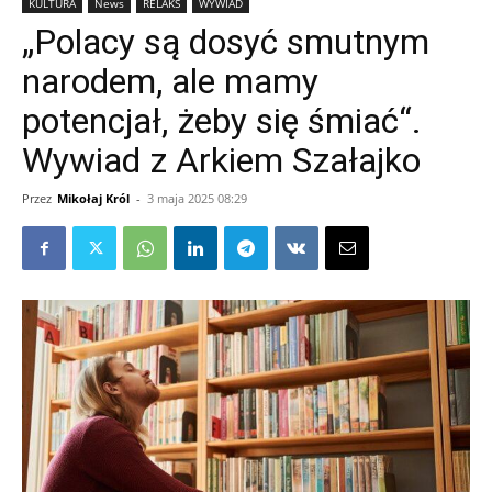
KULTURA
News
RELAKS
WYWIAD
„Polacy są dosyć smutnym
narodem, ale mamy
potencjał, żeby się śmiać“.
Wywiad z Arkiem Szałajko
Przez
Mikołaj Król
-
3 maja 2025 08:29