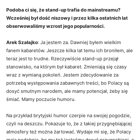
Podoba ci się, że stand-up trafia do mainstreamu?
Wcześniej był dość niszowy i przez kilka ostatnich lat
obserwowaliśmy wzrost jego popularności.
Arek Szałajko
: Ja jestem za. Dawniej byłem wielkim
fanem kabaretów. Jeszcze kilka lat temu ich broniłem, ale
teraz jest to trudne. Rzeczywiście stand-up przejął
stanowisko, na którym był kabaret. Zmieniają się czasy
wraz z wymianą pokoleń. Jestem zdecydowanie za
potrzebą występowania zabawnych treści, bo Polacy są
dosyć smutnym narodem, ale mamy potencjał, żeby się
śmiać. Mamy poczucie humoru.
Na przykład brytyjski humor czerpie na swojej pogodzie,
czyli na deszczu. Pokazuje to, że z takiej przygnębiającej
atmosfery też można żartować. Wydaje mi się, że Polacy
mają podobnie, bo my też jesteśmy dosyć przygnębieni, a