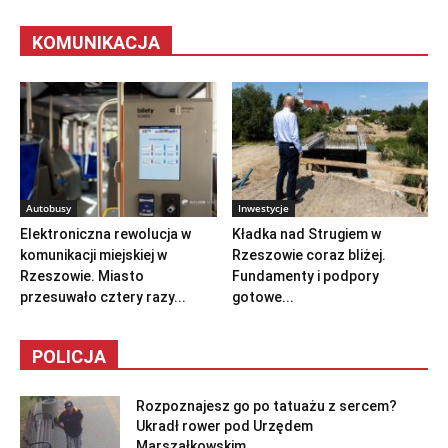
KOMUNIKACJA
Autobusy
Inwestycje
Elektroniczna rewolucja w
Kładka nad Strugiem w
komunikacji miejskiej w
Rzeszowie coraz bliżej.
Rzeszowie. Miasto
Fundamenty i podpory
przesuwało cztery razy...
gotowe...
POLICJA
Rozpoznajesz go po tatuażu z sercem?
Ukradł rower pod Urzędem
Marszałkowskim...