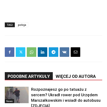
TAGI
policja
PODOBNE ARTYKUŁY
WIĘCEJ OD AUTORA
Rozpoznajesz go po tatuażu z
sercem? Ukradł rower pod Urzędem
Marszałkowskim i wsiadł do autobusu
News
[ZDJĘCIA]