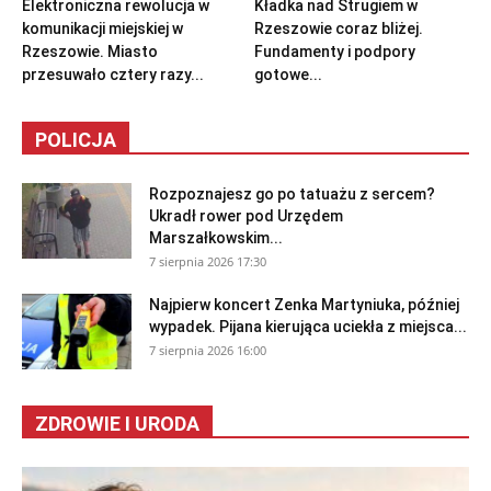
Elektroniczna rewolucja w
Kładka nad Strugiem w
komunikacji miejskiej w
Rzeszowie coraz bliżej.
Rzeszowie. Miasto
Fundamenty i podpory
przesuwało cztery razy...
gotowe...
POLICJA
Rozpoznajesz go po tatuażu z sercem?
Ukradł rower pod Urzędem
Marszałkowskim...
7 sierpnia 2026 17:30
Najpierw koncert Zenka Martyniuka, później
wypadek. Pijana kierująca uciekła z miejsca...
7 sierpnia 2026 16:00
ZDROWIE I URODA