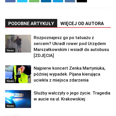
PODOBNE ARTYKUŁY
WIĘCEJ OD AUTORA
Rozpoznajesz go po tatuażu z
sercem? Ukradł rower pod Urzędem
Marszałkowskim i wsiadł do autobusu
News
[ZDJĘCIA]
Najpierw koncert Zenka Martyniuka,
później wypadek. Pijana kierująca
uciekła z miejsca zdarzenia
News
Służby walczyły o jego życie. Tragedia
w aucie na ul. Krakowskiej
News