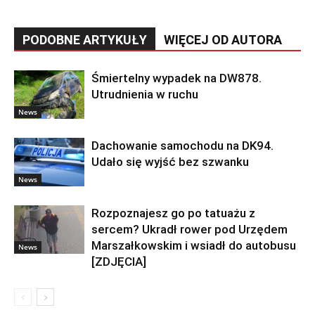
PODOBNE ARTYKUŁY
WIĘCEJ OD AUTORA
Śmiertelny wypadek na DW878.
Utrudnienia w ruchu
News
Dachowanie samochodu na DK94.
Udało się wyjść bez szwanku
News
Rozpoznajesz go po tatuażu z
sercem? Ukradł rower pod Urzędem
Marszałkowskim i wsiadł do autobusu
News
[ZDJĘCIA]