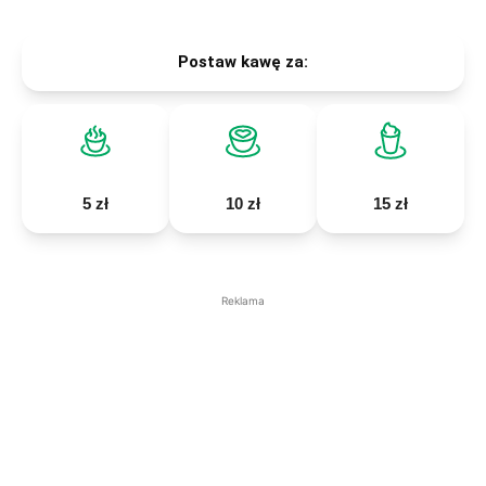
Postaw kawę za:
5 zł
10 zł
15 zł
Reklama