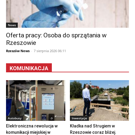
News
Oferta pracy: Osoba do sprzątania w
Rzeszowie
Rzeszów News
-
7 sierpnia 2026 06:11
KOMUNIKACJA
Autobusy
Inwestycje
Elektroniczna rewolucja w
Kładka nad Strugiem w
komunikacji miejskiej w
Rzeszowie coraz bliżej.