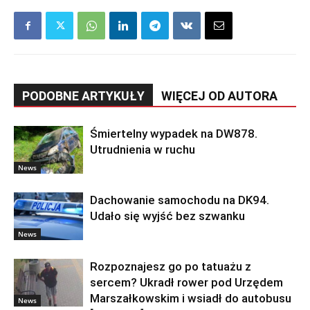
PODOBNE ARTYKUŁY
WIĘCEJ OD AUTORA
Śmiertelny wypadek na DW878.
Utrudnienia w ruchu
News
Dachowanie samochodu na DK94.
Udało się wyjść bez szwanku
News
Rozpoznajesz go po tatuażu z
sercem? Ukradł rower pod Urzędem
Marszałkowskim i wsiadł do autobusu
News