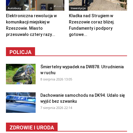
Autobusy
Inwestycje
Elektroniczna rewolucja w
Kładka nad Strugiem w
komunikacji miejskiej w
Rzeszowie coraz bliżej.
Rzeszowie. Miasto
Fundamenty i podpory
przesuwało cztery razy...
gotowe...
POLICJA
Śmiertelny wypadek na DW878. Utrudnienia
w ruchu
8 sierpnia 2026 13:05
Dachowanie samochodu na DK94. Udało się
wyjść bez szwanku
7 sierpnia 2026 22:14
ZDROWIE I URODA