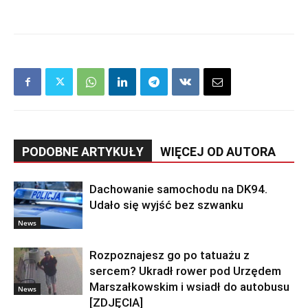
PODOBNE ARTYKUŁY
WIĘCEJ OD AUTORA
Dachowanie samochodu na DK94.
Udało się wyjść bez szwanku
News
Rozpoznajesz go po tatuażu z
sercem? Ukradł rower pod Urzędem
Marszałkowskim i wsiadł do autobusu
News
[ZDJĘCIA]