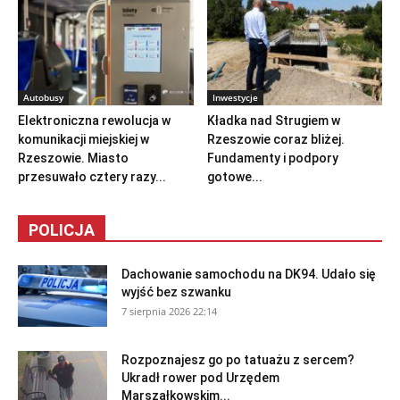
Autobusy
Inwestycje
Elektroniczna rewolucja w
Kładka nad Strugiem w
komunikacji miejskiej w
Rzeszowie coraz bliżej.
Rzeszowie. Miasto
Fundamenty i podpory
przesuwało cztery razy...
gotowe...
POLICJA
Dachowanie samochodu na DK94. Udało się
wyjść bez szwanku
7 sierpnia 2026 22:14
Rozpoznajesz go po tatuażu z sercem?
Ukradł rower pod Urzędem
Marszałkowskim...