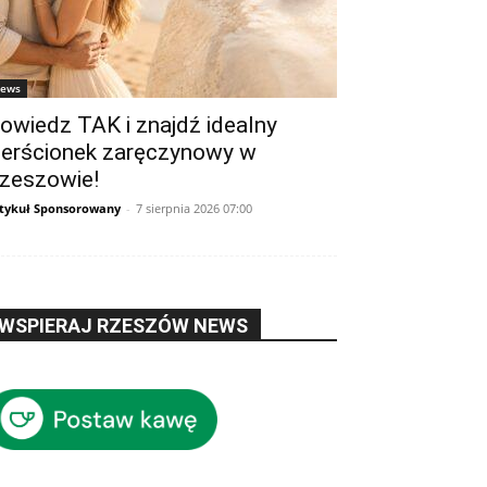
ews
owiedz TAK i znajdź idealny
ierścionek zaręczynowy w
zeszowie!
tykuł Sponsorowany
-
7 sierpnia 2026 07:00
WSPIERAJ RZESZÓW NEWS