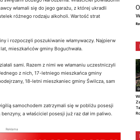
O
rawcy włamali się do jego garażu, z której ukradli
w
butelek różnego rodzaju alkoholi. Wartość strat
Rz
ziny i rozpoczęli poszukiwanie włamywaczy. Najpierw
 lat, mieszkańców gminy Boguchwała.
działali sami. Razem z nimi we włamaniu uczestniczyli
 Jednego z nich, 17-letniego mieszkańca gminy
 podejrzany, 18-letni mieszkaniec gminy Świlcza, sam
D
Wi
Za
 wigilią samochodem zatrzymali się w pobliżu posesji
Ta
 benzyny, a właściciel posesji już raz dał im paliwo.
Ro
Reklama