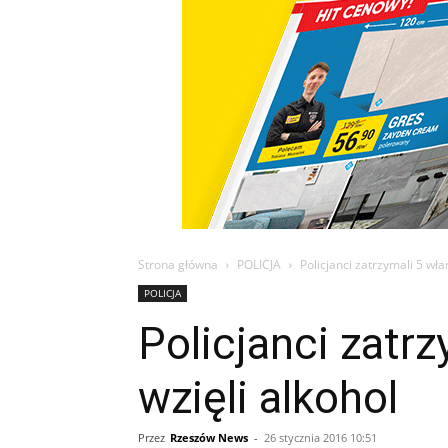
Strona główna
POLICJA
Policjanci zatrzymali 5 wła
POLICJA
Policjanci zatr
wzięli alkohol
Przez
Rzeszów News
-
26 stycznia 2016 10:51