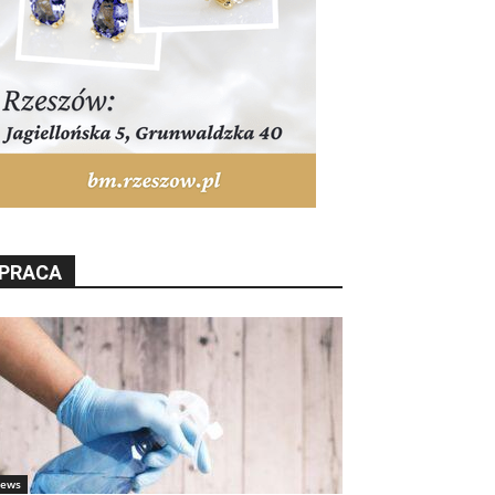
PRACA
ews