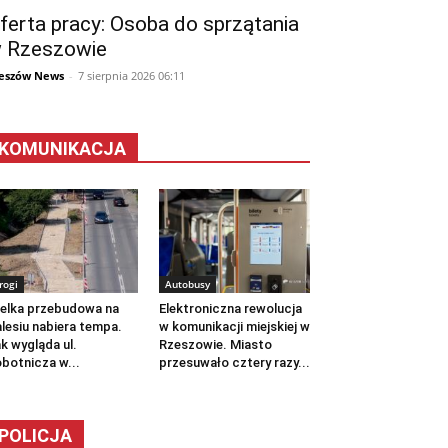
ferta pracy: Osoba do sprzątania
 Rzeszowie
eszów News
-
7 sierpnia 2026 06:11
KOMUNIKACJA
rogi
Autobusy
elka przebudowa na
Elektroniczna rewolucja
lesiu nabiera tempa.
w komunikacji miejskiej w
k wygląda ul.
Rzeszowie. Miasto
botnicza w...
przesuwało cztery razy...
POLICJA