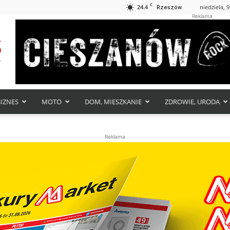
C
24.4
niedziela, 9
Rzeszów
Reklama
BIZNES
MOTO
DOM, MIESZKANIE
ZDROWIE, URODA
Reklama