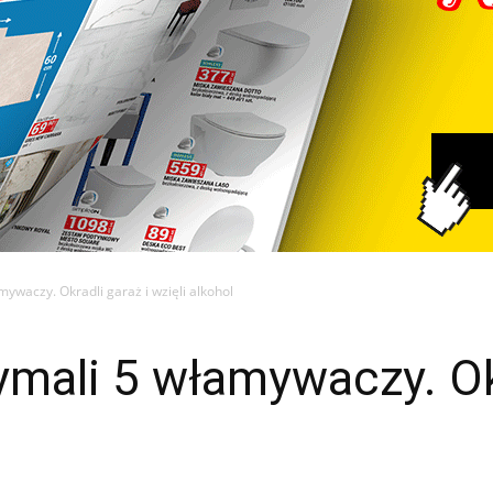
mywaczy. Okradli garaż i wzięli alkohol
zymali 5 włamywaczy. Ok