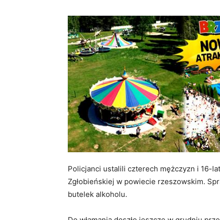
Policjanci ustalili czterech mężczyzn i 16
Zgłobieńskiej w powiecie rzeszowskim. Spr
butelek alkoholu.
Do włamania doszło jeszcze w grudniu prze