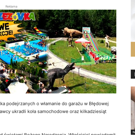
Reklama
-latka podejrzanych o włamanie do garażu w Błędowej
awcy ukradli koła samochodowe oraz kilkadziesiąt
N
d świętami Bożego Narodzenia. Właściciel powiadomił