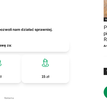
N
P
zwoli nam działać sprawniej.
p
R
awę za:
Ar
ł
15 zł
Reklama