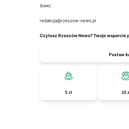
(kaw)
redakcja@rzeszow-news.pl
Czytasz Rzeszów News? Twoje wsparcie po
Postaw k
5 zł
10 z