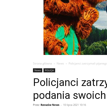
Strona główna
News
Policjanci zatrzymali pijane
News
POLICJA
Policjanci zatr
podania swoich
Przez
Rzeszów News
-
10 lipca 2021 10:16