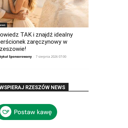
ews
owiedz TAK i znajdź idealny
ierścionek zaręczynowy w
zeszowie!
tykuł Sponsorowany
-
7 sierpnia 2026 07:00
WSPIERAJ RZESZÓW NEWS