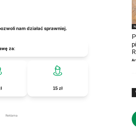
N
zwoli nam działać sprawniej.
P
p
awę za:
R
Ar
ł
15 zł
Reklama