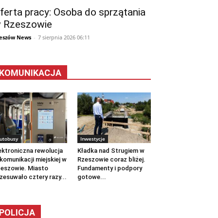
ferta pracy: Osoba do sprzątania
 Rzeszowie
eszów News
-
7 sierpnia 2026 06:11
KOMUNIKACJA
utobusy
Inwestycje
ektroniczna rewolucja
Kładka nad Strugiem w
komunikacji miejskiej w
Rzeszowie coraz bliżej.
eszowie. Miasto
Fundamenty i podpory
zesuwało cztery razy...
gotowe...
POLICJA