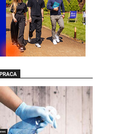
PRACA
ews