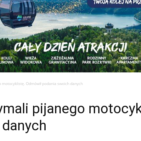
go motocyklistę. Odmówił podania swoich danych
zymali pijanego motocy
 danych