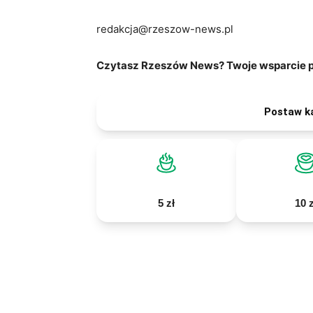
redakcja@rzeszow-news.pl
Czytasz Rzeszów News? Twoje wsparcie po
Postaw k
5 zł
10 z