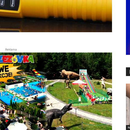
Reklama
N