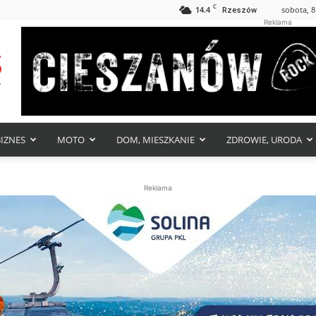
C
14.4
sobota, 8
Rzeszów
Reklama
BIZNES
MOTO
DOM, MIESZKANIE
ZDROWIE, URODA
Reklama