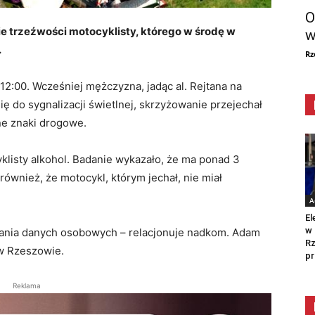
O
e trzeźwości motocyklisty, którego w środę w
w
.
Rz
12:00. Wcześniej mężczyzna, jadąc al. Rejtana na
ię do sygnalizacji świetlnej, skrzyżowanie przejechał
ne znaki drogowe.
yklisty alkohol. Badanie wykazało, że ma ponad 3
również, że motocykl, którym jechał, nie miał
A
El
w 
ania danych osobowych – relacjonuje nadkom. Adam
Rz
 w Rzeszowie.
pr
Reklama