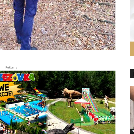
Reklama
N