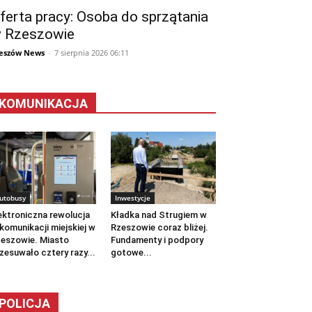
ferta pracy: Osoba do sprzątania
 Rzeszowie
eszów News
-
7 sierpnia 2026 06:11
KOMUNIKACJA
utobusy
Inwestycje
ektroniczna rewolucja
Kładka nad Strugiem w
komunikacji miejskiej w
Rzeszowie coraz bliżej.
eszowie. Miasto
Fundamenty i podpory
zesuwało cztery razy...
gotowe...
POLICJA