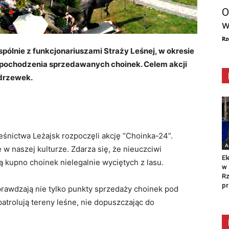
O
w
Rz
spólnie z funkcjonariuszami Straży Leśnej, w okresie
pochodzenia sprzedawanych choinek. Celem akcji
 drzewek.
leśnictwa Leżajsk rozpoczęli akcję “Choinka-24”.
A
w naszej kulturze. Zdarza się, że nieuczciwi
El
 kupno choinek nielegalnie wyciętych z lasu.
w 
Rz
pr
sprawdzają nie tylko punkty sprzedaży choinek pod
atrolują tereny leśne, nie dopuszczając do