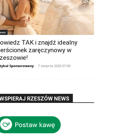
ews
owiedz TAK i znajdź idealny
ierścionek zaręczynowy w
zeszowie!
tykuł Sponsorowany
-
7 sierpnia 2026 07:00
WSPIERAJ RZESZÓW NEWS