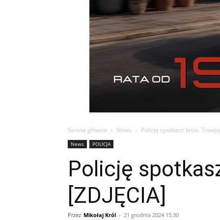
Strona główna
News
Policję spotkasz lesie. Trwaj
News
POLICJA
Policję spotkasz
[ZDJĘCIA]
Przez
Mikołaj Król
-
21 grudnia 2024 15:30