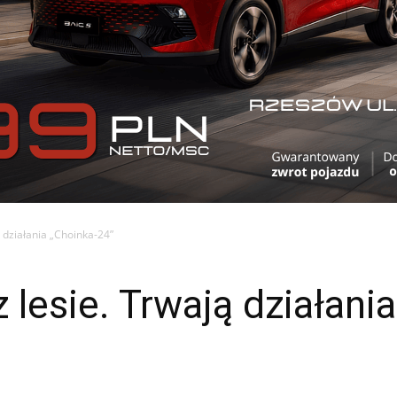
ą działania „Choinka-24”
 lesie. Trwają działani