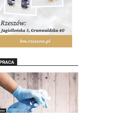
PRACA
ews