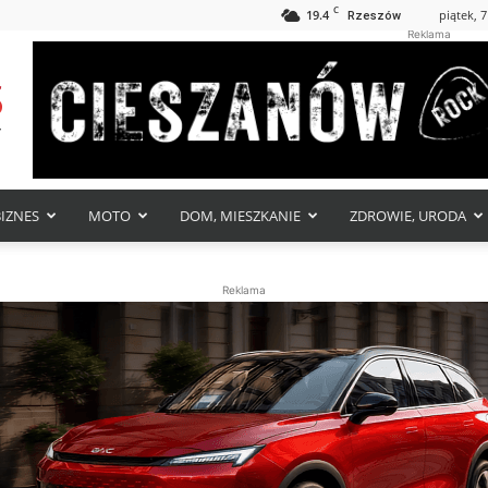
C
19.4
piątek, 7
Rzeszów
Reklama
BIZNES
MOTO
DOM, MIESZKANIE
ZDROWIE, URODA
Reklama