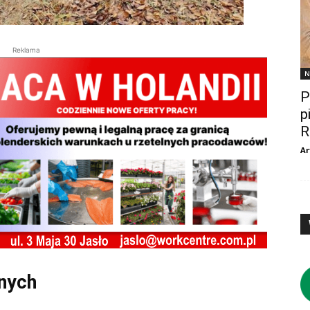
Reklama
N
P
p
R
Ar
nych