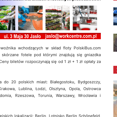
ewoźnika wchodzących w skład floty PolskiBus.com
 skórzane fotele pod którymi znajdują się gniazdka
Ceny biletów rozpoczynają się od 1 zł + 1 zł opłaty za
a do 20 polskich miast: Białegostoku, Bydgoszczy,
rakowa, Lublina, Łodzi, Olsztyna, Opola, Ostrowca
adomia, Rzeszowa, Torunia, Warszawy, Wrocławia i
kich lokalizacji: Berlin, Lotnisko Berlin Schönefeld,