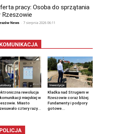
ferta pracy: Osoba do sprzątania
 Rzeszowie
eszów News
-
7 sierpnia 2026 06:11
KOMUNIKACJA
utobusy
Inwestycje
ektroniczna rewolucja
Kładka nad Strugiem w
komunikacji miejskiej w
Rzeszowie coraz bliżej.
eszowie. Miasto
Fundamenty i podpory
zesuwało cztery razy...
gotowe...
POLICJA