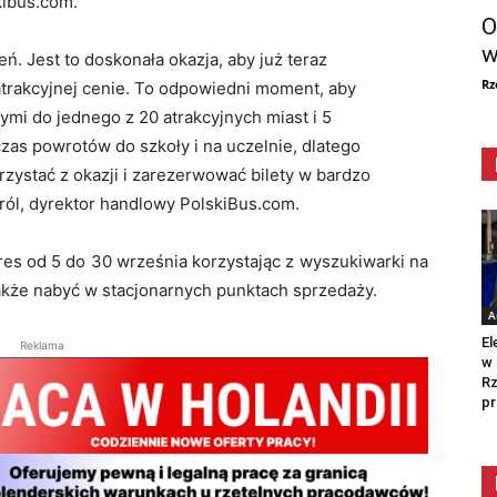
kibus.com.
O
w
. Jest to doskonała okazja, aby już teraz
Rz
trakcyjnej cenie. To odpowiedni moment, aby
i do jednego z 20 atrakcyjnych miast i 5
 czas powrotów do szkoły i na uczelnie, dlatego
rzystać z okazji i zarezerwować bilety w bardzo
ról, dyrektor handlowy PolskiBus.com.
res od 5 do 30 września korzystając z wyszukiwarki na
akże nabyć w stacjonarnych punktach sprzedaży.
A
El
Reklama
w 
Rz
pr