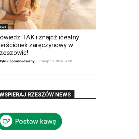
ews
owiedz TAK i znajdź idealny
ierścionek zaręczynowy w
zeszowie!
tykuł Sponsorowany
-
7 sierpnia 2026 07:00
WSPIERAJ RZESZÓW NEWS