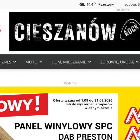
C
14.4
sobota, 8
Rzeszów
Reklama
BIZNES
MOTO
DOM, MIESZKANIE
ZDROWIE, URODA
Reklama