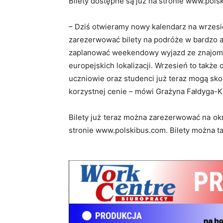
Bilety dostępne są już na stronie www.pols
– Dziś otwieramy nowy kalendarz na wrzesień
zarezerwować bilety na podróże w bardzo a
zaplanować weekendowy wyjazd ze znajomym
europejskich lokalizacji. Wrzesień to także
uczniowie oraz studenci już teraz mogą sko
korzystnej cenie – mówi Grażyna Fałdyga-K
Bilety już teraz można zarezerwować na ok
stronie www.polskibus.com. Bilety można t