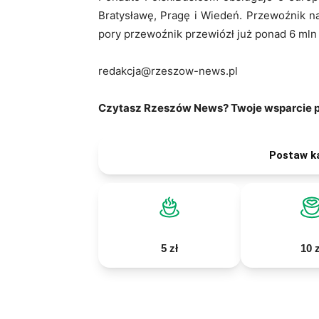
Bratysławę, Pragę i Wiedeń. Przewoźnik na
pory przewoźnik przewiózł już ponad 6 mln
redakcja@rzeszow-news.pl
Czytasz Rzeszów News? Twoje wsparcie po
Postaw k
5 zł
10 z