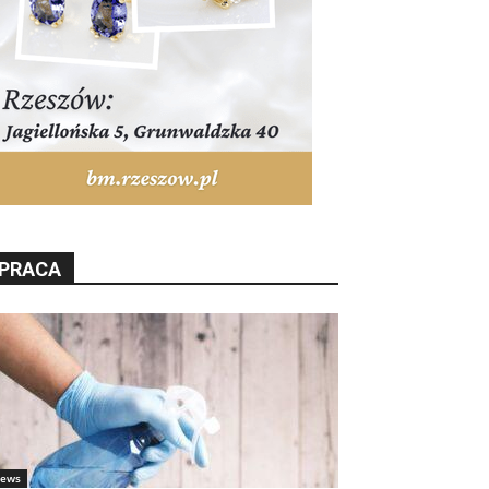
PRACA
ews