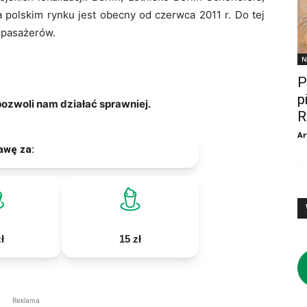
 polskim rynku jest obecny od czerwca 2011 r. Do tej
 pasażerów.
N
P
p
zwoli nam działać sprawniej.
R
Ar
awę za:
ł
15 zł
Reklama