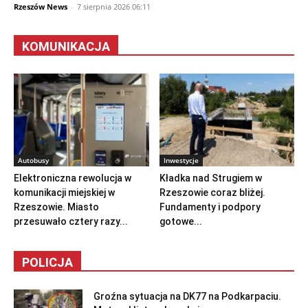
Rzeszów News
-
7 sierpnia 2026 06:11
KOMUNIKACJA
Autobusy
Inwestycje
Elektroniczna rewolucja w
Kładka nad Strugiem w
komunikacji miejskiej w
Rzeszowie coraz bliżej.
Rzeszowie. Miasto
Fundamenty i podpory
przesuwało cztery razy...
gotowe...
POLICJA
Groźna sytuacja na DK77 na Podkarpaciu.