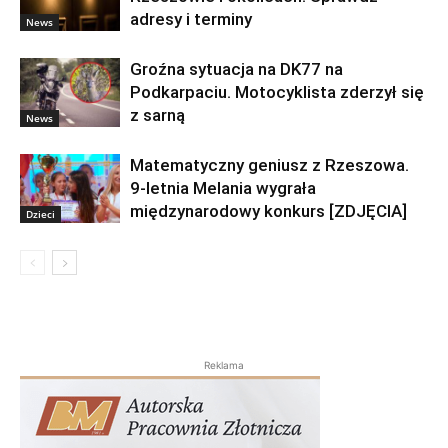
adresy i terminy
News
Groźna sytuacja na DK77 na
Podkarpaciu. Motocyklista zderzył się
z sarną
News
Matematyczny geniusz z Rzeszowa.
9-letnia Melania wygrała
międzynarodowy konkurs [ZDJĘCIA]
Dzieci
Reklama