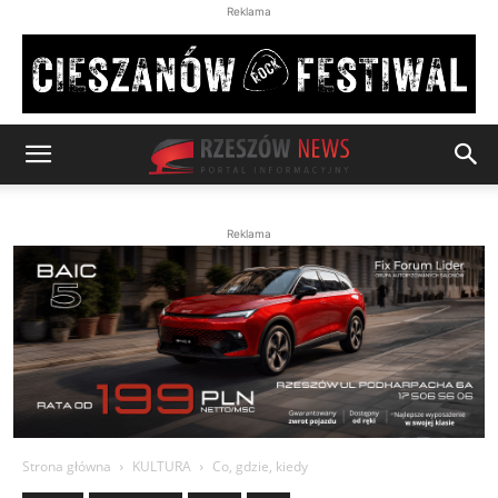
Reklama
Reklama
Strona główna
KULTURA
Co, gdzie, kiedy