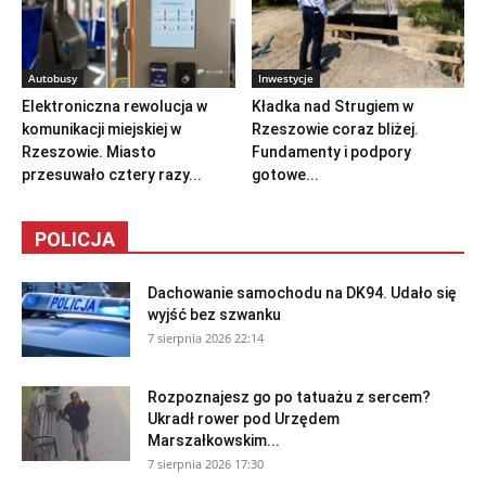
Autobusy
Inwestycje
Elektroniczna rewolucja w
Kładka nad Strugiem w
komunikacji miejskiej w
Rzeszowie coraz bliżej.
Rzeszowie. Miasto
Fundamenty i podpory
przesuwało cztery razy...
gotowe...
POLICJA
Dachowanie samochodu na DK94. Udało się
wyjść bez szwanku
7 sierpnia 2026 22:14
Rozpoznajesz go po tatuażu z sercem?
Ukradł rower pod Urzędem
Marszałkowskim...
7 sierpnia 2026 17:30