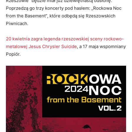
Rzeszowie” będzie miał już dziewiętnastą odsłonę.
Poprzedzą go trzy koncerty pod hasłem: „Rockowa Noc
from the Basement”, które odbędą się Rzeszowskich
Piwnicach.
20 kwietnia zagra legenda rzeszowskiej sceny rockowo-
metalowej Jesus Chrysler Suicide
, a 17 maja wspomniany
Popiór.