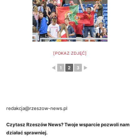
[POKAZ ZDJĘĆ]
◄
1
2
3
►
redakcja@rzeszow-news.pl
Czytasz Rzeszów News? Twoje wsparcie pozwoli nam
działać sprawniej.