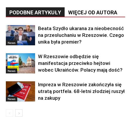
PODOBNE ARTYKUŁY
WIĘCEJ OD AUTORA
Beata Szydło ukarana za nieobecność
na przesłuchaniu w Rzeszowie. Czego
unika była premier?
News
W Rzeszowie odbędzie się
manifestacja przeciwko hejtowi
wobec Ukraińców. Polacy mają dość?
News
Impreza w Rzeszowie zakończyła się
utratą portfela. 68-letni złodziej ruszył
na zakupy
News