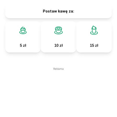
Postaw kawę za:
5 zł
10 zł
15 zł
Reklama