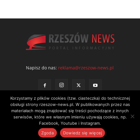
Napisz do nas:
reklama@rzeszow-news.pl
Korzystamy z plików cookies (tzw. ciasteczka) do technicznej
obsługi strony rzeszow-news.pl. W publikowanych przez nas
materiałach mogą znajdować się treści pochodzące z innych
serwisów, które we własnym imieniu używają cookies, np.
Kontakt
Polityka prywatności
Regulamin portalu
Facebook, Youtube i Instagram.
© NEWS Sp. z o.o. - wydawca portalu Rzeszów News. Wszystkie prawa
Zgoda
Dowiedz się więcej
zastrzeżone. Tel.: 601 97 55 30