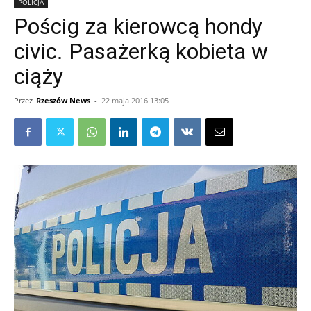
POLICJA
Pościg za kierowcą hondy
civic. Pasażerką kobieta w
ciąży
Przez
Rzeszów News
-
22 maja 2016 13:05