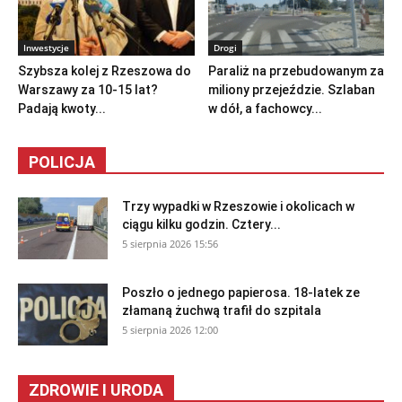
Inwestycje
Drogi
Szybsza kolej z Rzeszowa do
Paraliż na przebudowanym za
Warszawy za 10-15 lat?
miliony przejeździe. Szlaban
Padają kwoty...
w dół, a fachowcy...
POLICJA
Trzy wypadki w Rzeszowie i okolicach w
ciągu kilku godzin. Cztery...
5 sierpnia 2026 15:56
Poszło o jednego papierosa. 18-latek ze
złamaną żuchwą trafił do szpitala
5 sierpnia 2026 12:00
ZDROWIE I URODA