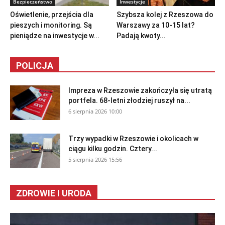
Bezpieczeństwo
Inwestycje
Oświetlenie, przejścia dla
Szybsza kolej z Rzeszowa do
pieszych i monitoring. Są
Warszawy za 10-15 lat?
pieniądze na inwestycje w...
Padają kwoty...
POLICJA
Impreza w Rzeszowie zakończyła się utratą
portfela. 68-letni złodziej ruszył na...
6 sierpnia 2026 10:00
Trzy wypadki w Rzeszowie i okolicach w
ciągu kilku godzin. Cztery...
5 sierpnia 2026 15:56
ZDROWIE I URODA